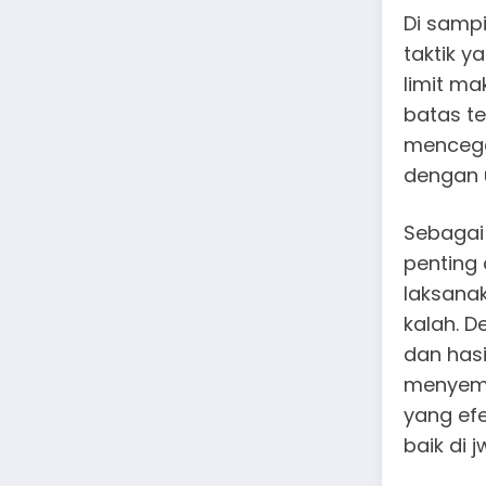
Di samp
taktik 
limit m
batas te
mencegah
dengan 
Sebagai
penting 
laksana
kalah. 
dan hasi
menyemp
yang efe
baik di 