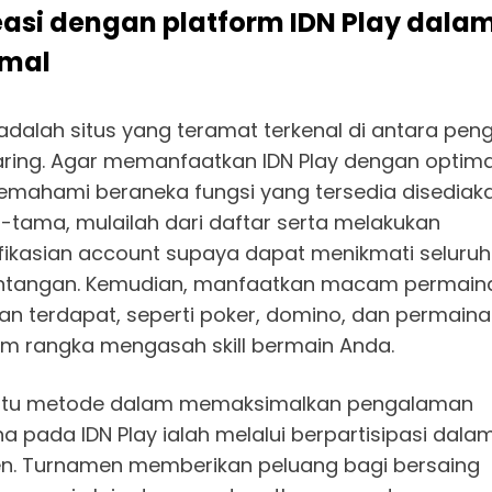
easi dengan platform IDN Play dala
imal
i adalah situs yang teramat terkenal di antara pe
ring. Agar memanfaatkan IDN Play dengan optimal,
emahami beraneka fungsi yang tersedia disediaka
-tama, mulailah dari daftar serta melakukan
ikasian account supaya dapat menikmati seluruh 
intangan. Kemudian, manfaatkan macam permain
an terdapat, seperti poker, domino, dan permaina
am rangka mengasah skill bermain Anda.
atu metode dalam memaksimalkan pengalaman
 pada IDN Play ialah melalui berpartisipasi dalam
n. Turnamen memberikan peluang bagi bersaing