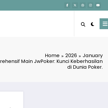
Home
2026
January
ehensif Main JwPoker: Kunci Keberhasilan
di Dunia Poker.