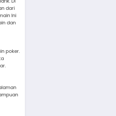
rik. Di
n dari
ain Ini
in dan
n poker.
ta
ar.
galaman
emampuan