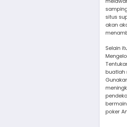
melawan
samping
situs su
akan ak
menamb
Selain i
Mengelo
Tentuka
buatlah 
Gunakan 
meningk
pendeka
bermain
poker A