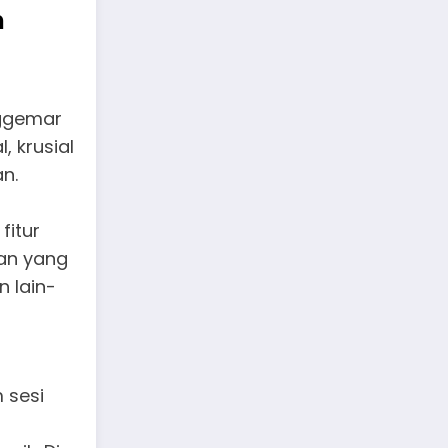
m
nggemar
 krusial
n.
fitur
an yang
n lain-
 sesi