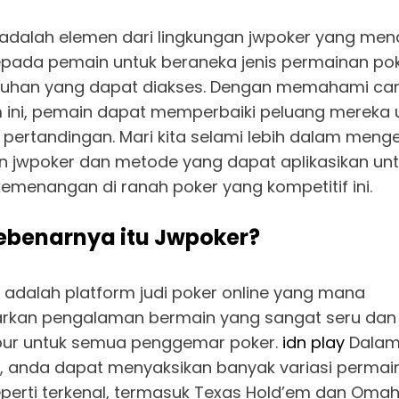
y adalah elemen dari lingkungan jwpoker yang me
epada pemain untuk beraneka jenis permainan po
ruhan yang dapat diakses. Dengan memahami car
m ini, pemain dapat memperbaiki peluang mereka 
pertandingan. Mari kita selami lebih dalam meng
an jwpoker dan metode yang dapat aplikasikan un
emenangan di ranah poker yang kompetitif ini.
ebenarnya itu Jwpoker?
 adalah platform judi poker online yang mana
kan pengalaman bermain yang sangat seru dan
ur untuk semua penggemar poker.
idn play
Dala
, anda dapat menyaksikan banyak variasi permai
perti terkenal, termasuk Texas Hold’em dan Omah