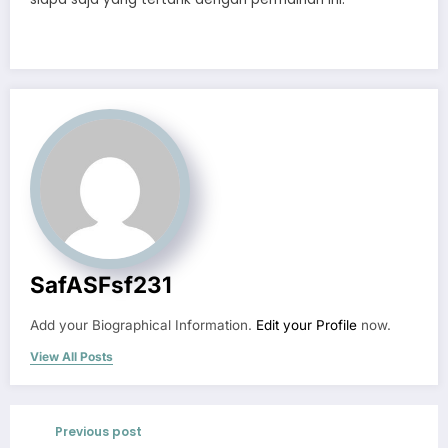
SafASFsf231
Add your Biographical Information.
Edit your Profile
now.
View All Posts
Previous post