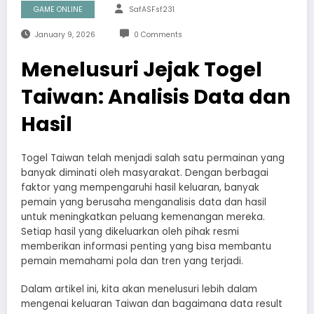
GAME ONLINE
SafASFsf231
January 9, 2026
0 Comments
Menelusuri Jejak Togel
Taiwan: Analisis Data dan
Hasil
Togel Taiwan telah menjadi salah satu permainan yang
banyak diminati oleh masyarakat. Dengan berbagai
faktor yang mempengaruhi hasil keluaran, banyak
pemain yang berusaha menganalisis data dan hasil
untuk meningkatkan peluang kemenangan mereka.
Setiap hasil yang dikeluarkan oleh pihak resmi
memberikan informasi penting yang bisa membantu
pemain memahami pola dan tren yang terjadi.
Dalam artikel ini, kita akan menelusuri lebih dalam
mengenai keluaran Taiwan dan bagaimana data result