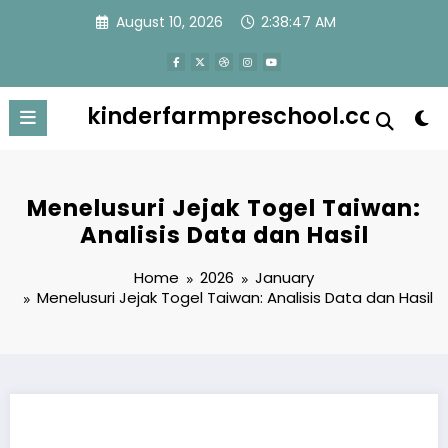
Skip
August 10, 2026
2:38:47 AM
to
content
kinderfarmpreschool.com
Menelusuri Jejak Togel Taiwan:
Analisis Data dan Hasil
Home
2026
January
Menelusuri Jejak Togel Taiwan: Analisis Data dan Hasil