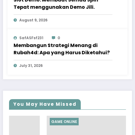
Tepat menggunakan Demo Jili.
August 9, 2026
SafASFsf231
0
Membangun Strategi Menang di
Rubah4d: Apa yang Harus Diketahui?
July 31, 2026
You May Have Missed
GAME ONLINE