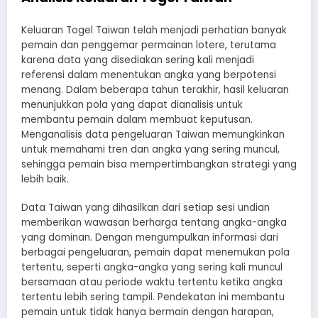
Keluaran Togel Taiwan telah menjadi perhatian banyak
pemain dan penggemar permainan lotere, terutama
karena data yang disediakan sering kali menjadi
referensi dalam menentukan angka yang berpotensi
menang. Dalam beberapa tahun terakhir, hasil keluaran
menunjukkan pola yang dapat dianalisis untuk
membantu pemain dalam membuat keputusan.
Menganalisis data pengeluaran Taiwan memungkinkan
untuk memahami tren dan angka yang sering muncul,
sehingga pemain bisa mempertimbangkan strategi yang
lebih baik.
Data Taiwan yang dihasilkan dari setiap sesi undian
memberikan wawasan berharga tentang angka-angka
yang dominan. Dengan mengumpulkan informasi dari
berbagai pengeluaran, pemain dapat menemukan pola
tertentu, seperti angka-angka yang sering kali muncul
bersamaan atau periode waktu tertentu ketika angka
tertentu lebih sering tampil. Pendekatan ini membantu
pemain untuk tidak hanya bermain dengan harapan,