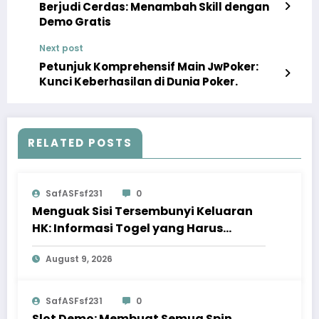
Berjudi Cerdas: Menambah Skill dengan
Demo Gratis
Next post
Petunjuk Komprehensif Main JwPoker:
Kunci Keberhasilan di Dunia Poker.
RELATED POSTS
SafASFsf231
0
Menguak Sisi Tersembunyi Keluaran
HK: Informasi Togel yang Harus
Ditinggalkan
August 9, 2026
SafASFsf231
0
Slot Demo: Membuat Semua Spin