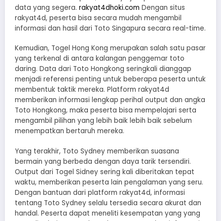
data yang segera.
rakyat4dhoki.com
Dengan situs
rakyat4d, peserta bisa secara mudah mengambil
informasi dan hasil dari Toto Singapura secara real-time.
Kemudian, Togel Hong Kong merupakan salah satu pasar
yang terkenal di antara kalangan penggemar toto
daring. Data dari Toto Hongkong seringkali dianggap
menjadi referensi penting untuk beberapa peserta untuk
membentuk taktik mereka. Platform rakyat4d
memberikan informasi lengkap perihal output dan angka
Toto Hongkong, maka peserta bisa mempelajari serta
mengambil pilihan yang lebih baik lebih baik sebelum
menempatkan bertaruh mereka.
Yang terakhir, Toto Sydney memberikan suasana
bermain yang berbeda dengan daya tarik tersendiri.
Output dari Togel Sidney sering kali diberitakan tepat
waktu, memberikan peserta lain pengalaman yang seru.
Dengan bantuan dari platform rakyat4d, informasi
tentang Toto Sydney selalu tersedia secara akurat dan
handal. Peserta dapat meneliti kesempatan yang yang