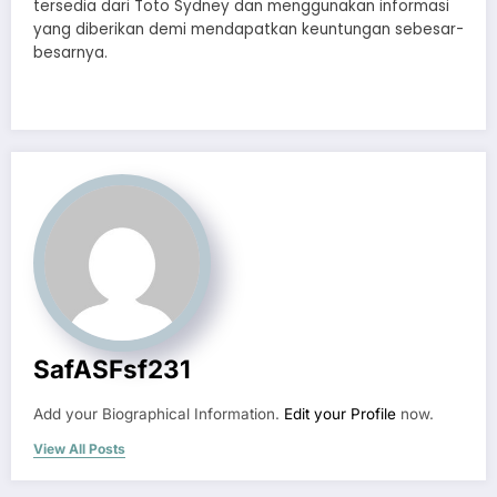
tersedia dari Toto Sydney dan menggunakan informasi
yang diberikan demi mendapatkan keuntungan sebesar-
besarnya.
SafASFsf231
Add your Biographical Information.
Edit your Profile
now.
View All Posts