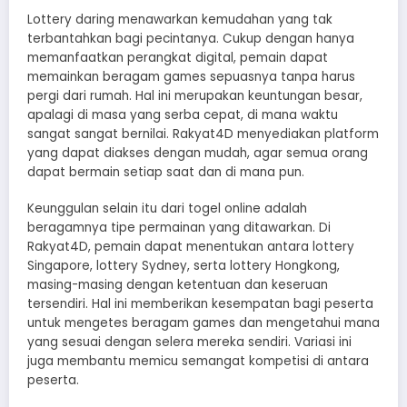
Lottery daring menawarkan kemudahan yang tak
terbantahkan bagi pecintanya. Cukup dengan hanya
memanfaatkan perangkat digital, pemain dapat
memainkan beragam games sepuasnya tanpa harus
pergi dari rumah. Hal ini merupakan keuntungan besar,
apalagi di masa yang serba cepat, di mana waktu
sangat sangat bernilai. Rakyat4D menyediakan platform
yang dapat diakses dengan mudah, agar semua orang
dapat bermain setiap saat dan di mana pun.
Keunggulan selain itu dari togel online adalah
beragamnya tipe permainan yang ditawarkan. Di
Rakyat4D, pemain dapat menentukan antara lottery
Singapore, lottery Sydney, serta lottery Hongkong,
masing-masing dengan ketentuan dan keseruan
tersendiri. Hal ini memberikan kesempatan bagi peserta
untuk mengetes beragam games dan mengetahui mana
yang sesuai dengan selera mereka sendiri. Variasi ini
juga membantu memicu semangat kompetisi di antara
peserta.