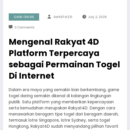
GAME ONLINE
SafASFsf231
July 2, 2026
0 Comments
Mengenal Rakyat 4D
Platform Terpercaya
sebagai Permainan Togel
Di Internet
Dalam era maya yang semakin kian berkembang, game
togel daring semakin dikenal di kalangan lingkungan
publik. Satu platform yang memberikan kepercayaan
serta kemudahan merupakan Rakyat4D. Dengan cara
menawarkan beragam tipe togel dari beragam daerah,
termasuk lotre Singapore, lotre Sydney, serta togel
Hongkong, Rakyat4D sudah menyandang pilihan favorit