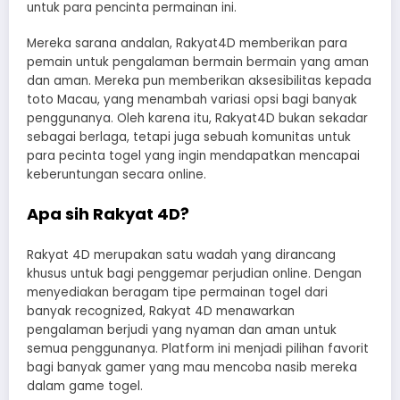
untuk para pencinta permainan ini.
Mereka sarana andalan, Rakyat4D memberikan para
pemain untuk pengalaman bermain bermain yang aman
dan aman. Mereka pun memberikan aksesibilitas kepada
toto Macau, yang menambah variasi opsi bagi banyak
penggunanya. Oleh karena itu, Rakyat4D bukan sekadar
sebagai berlaga, tetapi juga sebuah komunitas untuk
para pecinta togel yang ingin mendapatkan mencapai
keberuntungan secara online.
Apa sih Rakyat 4D?
Rakyat 4D merupakan satu wadah yang dirancang
khusus untuk bagi penggemar perjudian online. Dengan
menyediakan beragam tipe permainan togel dari
banyak recognized, Rakyat 4D menawarkan
pengalaman berjudi yang nyaman dan aman untuk
semua penggunanya. Platform ini menjadi pilihan favorit
bagi banyak gamer yang mau mencoba nasib mereka
dalam game togel.