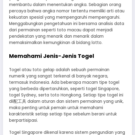
membantu dalam menentukan angka. Sebagian orang
percaya bahwa angka nomor tertentu memiliki arti atau
kekuatan spesial yang mempengaruhi mempengaruhi.
Menggabungkan pengetahuan ini bersama analisis data
dari permainan seperti toto macau dapat menjadi
pendekatan yang menarik dan menarik dalam
memaksimalkan kemungkinan di bidang lotto.
Memahami Jenis-Jenis Togel
Togel atau toto gelap adalah sebuah permainan
numerik yang sangat terkenal di banyak negara,
termasuk Indonesia. Ada beberapa macam tipe togel
yang berbeda dipertaruhkan, seperti togel Singapore,
togel Sydney, serta toto Hongkong. Setiap tipe togel ini
dil配工具 dalam aturan dan sistem permainan yang unik,
maka penting untuk pemain untuk memahami
karakteristik setiap setiap tipe sebelum berani untuk
berpartisipasi.
Togel Singapore dikenal karena sistem pengundian yang