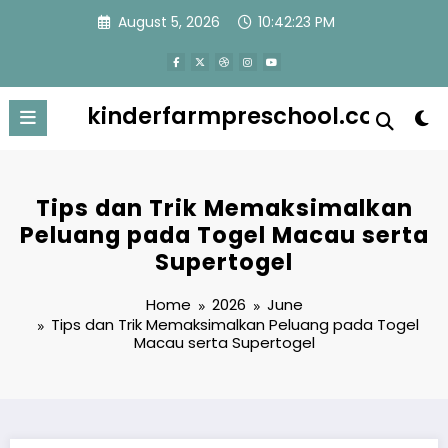
Skip
August 5, 2026
10:42:23 PM
to
content
kinderfarmpreschool.com
Tips dan Trik Memaksimalkan
Peluang pada Togel Macau serta
Supertogel
Home
2026
June
Tips dan Trik Memaksimalkan Peluang pada Togel
Macau serta Supertogel