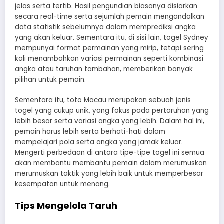
jelas serta tertib. Hasil pengundian biasanya disiarkan
secara real-time serta sejumlah pemain mengandalkan
data statistik sebelumnya dalam memprediksi angka
yang akan keluar. Sementara itu, di sisi lain, togel Sydney
mempunyai format permainan yang mirip, tetapi sering
kali menambahkan variasi permainan seperti kombinasi
angka atau taruhan tambahan, memberikan banyak
pilihan untuk pemain.
Sementara itu, toto Macau merupakan sebuah jenis
togel yang cukup unik, yang fokus pada pertaruhan yang
lebih besar serta variasi angka yang lebih. Dalam hal ini,
pemain harus lebih serta berhati-hati dalam
mempelajari pola serta angka yang jamak keluar.
Mengerti perbedaan di antara tipe-tipe togel ini semua
akan membantu membantu pemain dalam merumuskan
merumuskan taktik yang lebih baik untuk memperbesar
kesempatan untuk menang.
Tips Mengelola Taruh