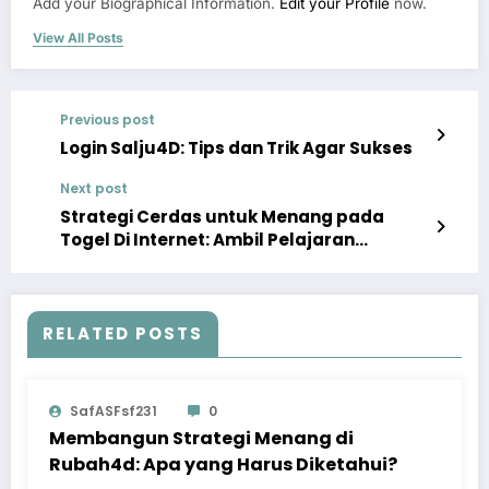
Add your Biographical Information.
Edit your Profile
now.
View All Posts
Previous post
Login Salju4D: Tips dan Trik Agar Sukses
Next post
Strategi Cerdas untuk Menang pada
Togel Di Internet: Ambil Pelajaran
terinspirasi oleh Anggota 88
RELATED POSTS
SafASFsf231
0
Membangun Strategi Menang di
Rubah4d: Apa yang Harus Diketahui?