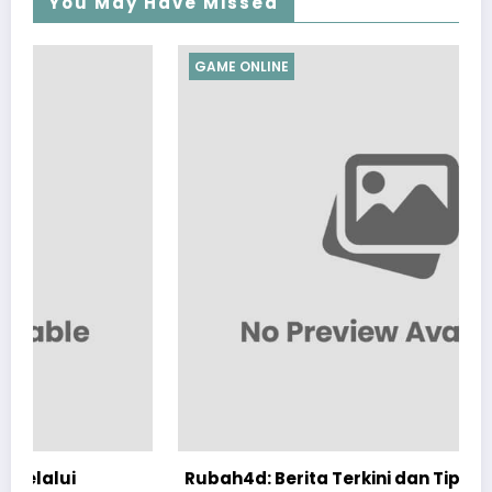
You May Have Missed
GAME ONLINE
Rubah4d: Berita Terkini dan Tips Terbaik