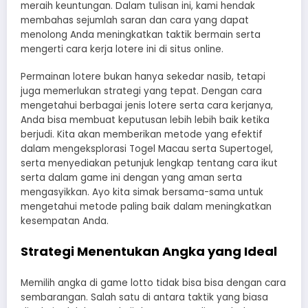
meraih keuntungan. Dalam tulisan ini, kami hendak
membahas sejumlah saran dan cara yang dapat
menolong Anda meningkatkan taktik bermain serta
mengerti cara kerja lotere ini di situs online.
Permainan lotere bukan hanya sekedar nasib, tetapi
juga memerlukan strategi yang tepat. Dengan cara
mengetahui berbagai jenis lotere serta cara kerjanya,
Anda bisa membuat keputusan lebih lebih baik ketika
berjudi. Kita akan memberikan metode yang efektif
dalam mengeksplorasi Togel Macau serta Supertogel,
serta menyediakan petunjuk lengkap tentang cara ikut
serta dalam game ini dengan yang aman serta
mengasyikkan. Ayo kita simak bersama-sama untuk
mengetahui metode paling baik dalam meningkatkan
kesempatan Anda.
Strategi Menentukan Angka yang Ideal
Memilih angka di game lotto tidak bisa bisa dengan cara
sembarangan. Salah satu di antara taktik yang biasa