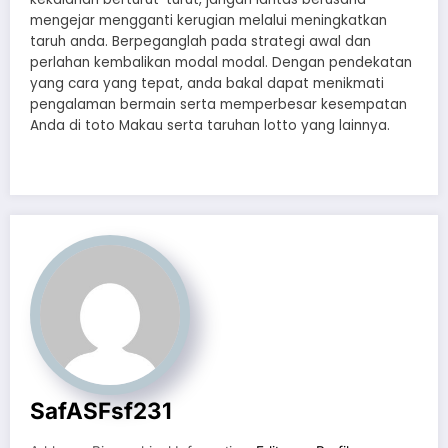
mengejar mengganti kerugian melalui meningkatkan
taruh anda. Berpeganglah pada strategi awal dan
perlahan kembalikan modal modal. Dengan pendekatan
yang cara yang tepat, anda bakal dapat menikmati
pengalaman bermain serta memperbesar kesempatan
Anda di toto Makau serta taruhan lotto yang lainnya.
SafASFsf231