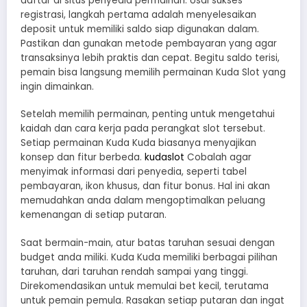
daftar di situs penyedia permainan. Usai sukses
registrasi, langkah pertama adalah menyelesaikan
deposit untuk memiliki saldo siap digunakan dalam.
Pastikan dan gunakan metode pembayaran yang agar
transaksinya lebih praktis dan cepat. Begitu saldo terisi,
pemain bisa langsung memilih permainan Kuda Slot yang
ingin dimainkan.
Setelah memilih permainan, penting untuk mengetahui
kaidah dan cara kerja pada perangkat slot tersebut.
Setiap permainan Kuda Kuda biasanya menyajikan
konsep dan fitur berbeda.
kudaslot
Cobalah agar
menyimak informasi dari penyedia, seperti tabel
pembayaran, ikon khusus, dan fitur bonus. Hal ini akan
memudahkan anda dalam mengoptimalkan peluang
kemenangan di setiap putaran.
Saat bermain-main, atur batas taruhan sesuai dengan
budget anda miliki. Kuda Kuda memiliki berbagai pilihan
taruhan, dari taruhan rendah sampai yang tinggi.
Direkomendasikan untuk memulai bet kecil, terutama
untuk pemain pemula. Rasakan setiap putaran dan ingat