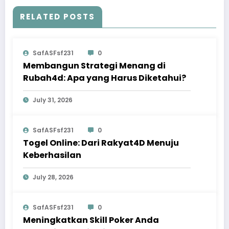
RELATED POSTS
SafASFsf231
0
Membangun Strategi Menang di
Rubah4d: Apa yang Harus Diketahui?
July 31, 2026
SafASFsf231
0
Togel Online: Dari Rakyat4D Menuju
Keberhasilan
July 28, 2026
SafASFsf231
0
Meningkatkan Skill Poker Anda