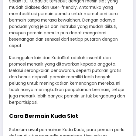
Selain itu, KudaSlot tersebut dengan mesin slot yang
mudah diakses dan user-friendly. Antarmuka yang
memfasilitasi pemain pemula untuk memahami cara
bermain tanpa merasa kewalahan. Dengan adanya
panduan yang jelas dan instruksi yang mudah diikuti,
maupun pemain pemula pun dapat mengalami
kesenangan dan sensasi dari setiap putaran dengan
cepat.
Keunggulan lain dari KudaSlot adalah insentif dan
promosi menarik yang ditawarkan kepada anggota.
Melalui serangkaian penawaran, seperti putaran gratis
dan bonus deposit, pemain memiliki lebih banyak
peluang untuk meningkatkan kemenangan mereka. Ini
tidak hanya meningkatkan pengalaman bermain, tetapi
juga menarik lebih banyak pemain untuk bergabung dan
berpartisipasi.
Cara Bermain Kuda Slot
Sebelum awal permainan Kuda Kuda, para pemain perlu