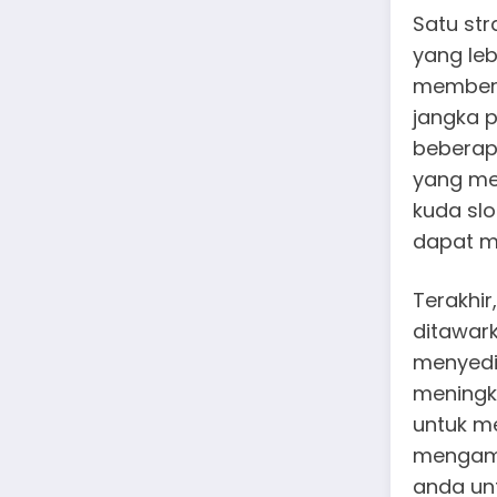
Satu str
yang leb
memberi
jangka 
beberap
yang men
kuda sl
dapat m
Terakhi
ditawar
menyedi
meningk
untuk m
mengamb
anda unt