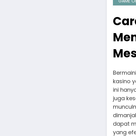
GAME ON
Car
Mem
Mes
Bermain
kasino y
ini han
juga ke
munculn
dimanjak
dapat m
yang efe