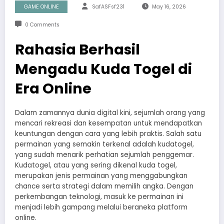
GAME ONLINE
SafASFsf231
May 16, 2026
0 Comments
Rahasia Berhasil
Mengadu Kuda Togel di
Era Online
Dalam zamannya dunia digital kini, sejumlah orang yang
mencari rekreasi dan kesempatan untuk mendapatkan
keuntungan dengan cara yang lebih praktis. Salah satu
permainan yang semakin terkenal adalah kudatogel,
yang sudah menarik perhatian sejumlah penggemar.
Kudatogel, atau yang sering dikenal kuda togel,
merupakan jenis permainan yang menggabungkan
chance serta strategi dalam memilih angka. Dengan
perkembangan teknologi, masuk ke permainan ini
menjadi lebih gampang melalui beraneka platform
online.