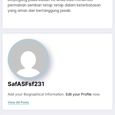
permainan sembari tetap tetap dalam keterbatasan
yang aman dan bertanggung jawab.
SafASFsf231
Add your Biographical Information.
Edit your Profile
now.
View All Posts