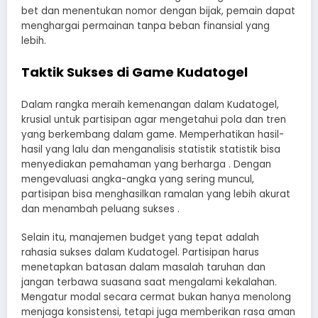
bet dan menentukan nomor dengan bijak, pemain dapat
menghargai permainan tanpa beban finansial yang
lebih.
Taktik Sukses di Game Kudatogel
Dalam rangka meraih kemenangan dalam Kudatogel,
krusial untuk partisipan agar mengetahui pola dan tren
yang berkembang dalam game. Memperhatikan hasil-
hasil yang lalu dan menganalisis statistik statistik bisa
menyediakan pemahaman yang berharga . Dengan
mengevaluasi angka-angka yang sering muncul,
partisipan bisa menghasilkan ramalan yang lebih akurat
dan menambah peluang sukses .
Selain itu, manajemen budget yang tepat adalah
rahasia sukses dalam Kudatogel. Partisipan harus
menetapkan batasan dalam masalah taruhan dan
jangan terbawa suasana saat mengalami kekalahan.
Mengatur modal secara cermat bukan hanya menolong
menjaga konsistensi, tetapi juga memberikan rasa aman