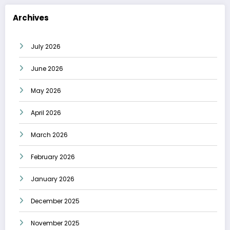
Archives
July 2026
June 2026
May 2026
April 2026
March 2026
February 2026
January 2026
December 2025
November 2025