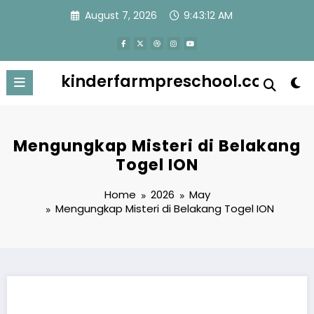
Skip
August 7, 2026
9:43:12 AM
to
content
kinderfarmpreschool.com
Mengungkap Misteri di Belakang
Togel ION
Home
2026
May
Mengungkap Misteri di Belakang Togel ION