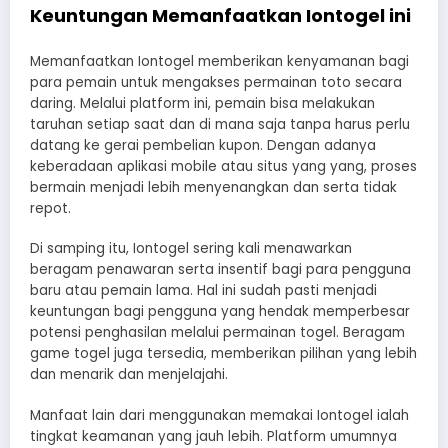
Keuntungan Memanfaatkan Iontogel ini
Memanfaatkan Iontogel memberikan kenyamanan bagi
para pemain untuk mengakses permainan toto secara
daring. Melalui platform ini, pemain bisa melakukan
taruhan setiap saat dan di mana saja tanpa harus perlu
datang ke gerai pembelian kupon. Dengan adanya
keberadaan aplikasi mobile atau situs yang yang, proses
bermain menjadi lebih menyenangkan dan serta tidak
repot.
Di samping itu, Iontogel sering kali menawarkan
beragam penawaran serta insentif bagi para pengguna
baru atau pemain lama. Hal ini sudah pasti menjadi
keuntungan bagi pengguna yang hendak memperbesar
potensi penghasilan melalui permainan togel. Beragam
game togel juga tersedia, memberikan pilihan yang lebih
dan menarik dan menjelajahi.
Manfaat lain dari menggunakan memakai Iontogel ialah
tingkat keamanan yang jauh lebih. Platform umumnya