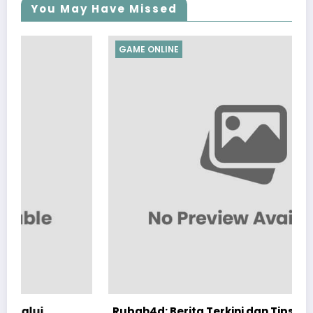
You May Have Missed
GAME ONLINE
Rubah4d: Berita Terkini dan Tips Terbaik