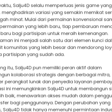
waktu, Salju4D selalu memperluas jenis game yang
a, menghadirkan variasi yang semakin memikat ser
ah minat. Mulai dari permainan konvensional sa
permainan yang lebih baru, tiap pembaruan men
 baru bagi partisipan untuk meraih kemenangan.
aman ini menjadi salah satu dari elemen kunci d
t komunitas yang lebih besar dan mendorong loya
a partisipan yang sudah ada.
ng itu, Salju4D pun memiliki peran aktif dalam
un kolaborasi strategis dengan berbagai mitra, 
er perangkat lunak dan penyedia layanan pembay
asi ini memungkinkan Salju4D untuk membangun s
bih baik, menawarkan akses mudah dalam pengg
nsfer bagi penggunanya. Dengan perubahan yang 
 Salju4D tidak hanya memenuhi permintaan indust