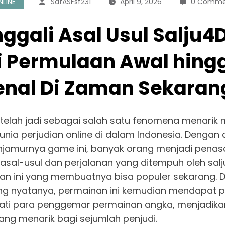
LINE
SafASFsf231
April 9, 2026
0 Comme
ggali Asal Usul Salju4D
i Permulaan Awal hing
enal Di Zaman Sekaran
 telah jadi sebagai salah satu fenomena menarik 
nia perjudian online di dalam Indonesia. Dengan
njamurnya game ini, banyak orang menjadi penas
asal-usul dan perjalanan yang ditempuh oleh salj
an ini yang membuatnya bisa populer sekarang. D
ng nyatanya, permainan ini kemudian mendapat p
ati para penggemar permainan angka, menjadik
yang menarik bagi sejumlah penjudi.