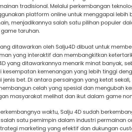
mainan tradisional. Melalui perkembangan teknolog
gunakan platform online untuk menggapai lebih 
ain, menjadikannya salah satu pilihan populer da
i game taruhan.
yang ditawarkan oleh Salju4D dibuat untuk membe
man yang interaktif dan membangkitkan ketertari
4D yang ditawarkannya menarik minat banyak, s
 kesempatan kemenangan yang lebih tinggi den
 jenis bet. Di antara persaingan yang ketat sekali,
membangun celah yang spesial dan mengubah ke
an masyarakat melihat dan ikut dalam game no
 berkembangnya waktu, Salju 4D sudah berkemban
salah satu pemimpin dalam industri permainan on
strategi marketing yang efektif dan dukungan cus