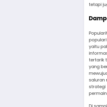
tetapi 
Dampa
Popular
popular
yaitu p
informas
tertari
yang be
mewujud
saluran 
strategi
permaina
Di sampi