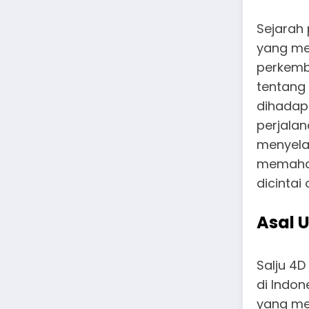
Sejarah
yang me
perkemba
tentang
dihadap
perjalan
menyela
memaham
dicintai
Asal U
Salju 4D
di Indon
yang me