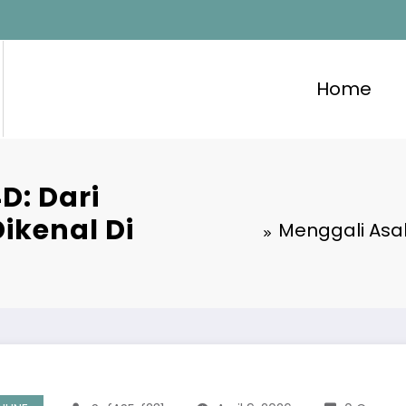
Home
D: Dari
ikenal Di
Menggali Asal