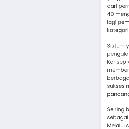
dari per
4D meng
lagi pem
kategor
Sistem 
pengala
Konsep 
memberi
berbagai
sukses 
pandang
Seiring
sebagai 
Melalui 