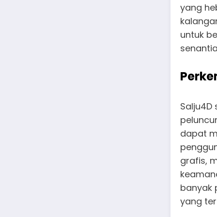
yang heb
kalanga
untuk be
senanti
Perke
Salju4D 
peluncur
dapat m
penggun
grafis, 
keamana
banyak p
yang ter