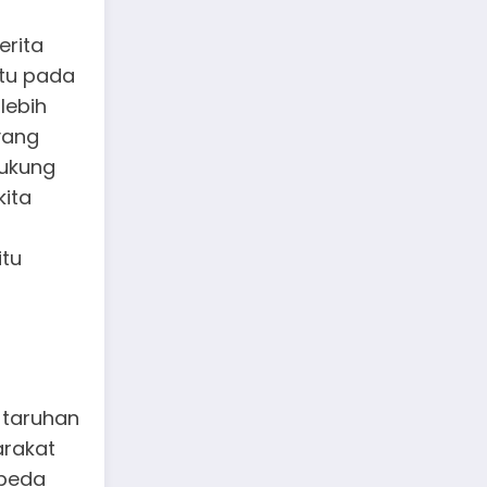
rita
ntu pada
lebih
yang
dukung
kita
tu
 taruhan
arakat
rbeda