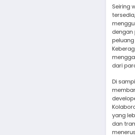
Seiring 
tersedi
menggug
dengan 
peluang
Keberag
menggai
dari par
Di sampi
membang
develop
Kolabor
yang le
dan tra
menerus,