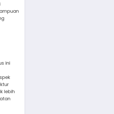
i
emampuan
ng
s ini
aspek
ktur
 lebih
iatan