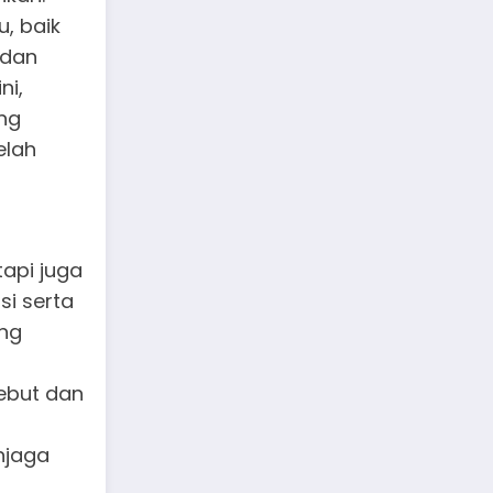
, baik
 dan
ni,
ng
elah
tapi juga
i serta
ang
ebut dan
njaga