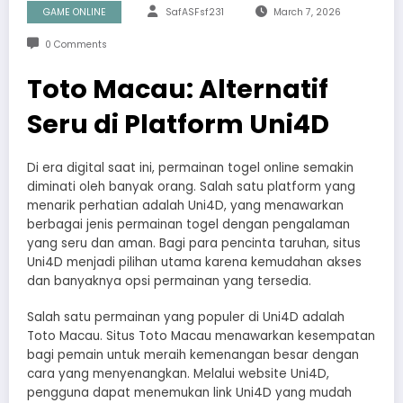
GAME ONLINE
SafASFsf231
March 7, 2026
0 Comments
Toto Macau: Alternatif
Seru di Platform Uni4D
Di era digital saat ini, permainan togel online semakin
diminati oleh banyak orang. Salah satu platform yang
menarik perhatian adalah Uni4D, yang menawarkan
berbagai jenis permainan togel dengan pengalaman
yang seru dan aman. Bagi para pencinta taruhan, situs
Uni4D menjadi pilihan utama karena kemudahan akses
dan banyaknya opsi permainan yang tersedia.
Salah satu permainan yang populer di Uni4D adalah
Toto Macau. Situs Toto Macau menawarkan kesempatan
bagi pemain untuk meraih kemenangan besar dengan
cara yang menyenangkan. Melalui website Uni4D,
pengguna dapat menemukan link Uni4D yang mudah