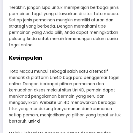
Terakhir, jangan lupa untuk mempelajari berbagai jenis
permainan togel yang ditawarkan di situs toto macau.
Setiap jenis permainan mungkin memiliki aturan dan
strategi yang berbeda. Dengan memahami tipe
permainan yang Anda pilih, Anda dapat meningkatkan
peluang Anda untuk meraih kemenangan dalam dunia
togel online.
Kesimpulan
Toto Macau muncul sebagai salah satu alternatif
menarik di platform Uni4D bagi para penggemar togel
online. Dengan berbagai pilihan permainan dan
kemudahan akses melalui situs Uni4D, pemain dapat
menikmati pengalaman bermain yang seru dan
mengasyikkan. Website Uni4D menawarkan berbagai
fitur yang mendukung kenyamanan dan keamanan
setiap pemain, menjadikannya pilihan yang tepat untuk
bertaruh.
uni4d