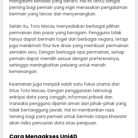
mengalami kendala yang berarti. Hal ini tentu sangat
penting bagi pemain yang ingin merasakan pengalaman
bermain yang lancar dan menyenangkan.
Selain itu, Toto Macau menyediakan berbagai pilihan
permainan dan pasar yang beragam. Pengguna tidak
hanya dapat bermain togel dari berbagai negara, tetapi
juga menikmati fitur live draw yang membuat permainan
semakin seru. Dengan berbagai opsi permainan, setiap
pemain dapat memilih sesuai dengan preferensinya,
sehingga meningkatkan peluang untuk meraih
kemenangan.
Keamanan juga menjadi salah satu fokus utama dari
Situs Toto Macau. Dengan penggunaan teknologi
enkripsi data yang canggih, informasi pribadi dan
transaksi pengguna dijamin aman dari pihak-pihak yang
tidak bertanggung jawab. Hal ini memberikan rasa
tenang bagi para pemain untuk bermain tanpa khawatir
akan risiko pencurian data atau penipuan.
Cara Mengakses Uni4D