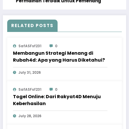
Permainan Terbaik untuk Pemenang
RELATED POSTS
SafASFsf231
0
Membangun Strategi Menang di
Rubah4d: Apa yang Harus Diketahui?
July 31, 2026
SafASFsf231
0
Togel Online: Dari Rakyat4D Menuju
Keberhasilan
July 28, 2026