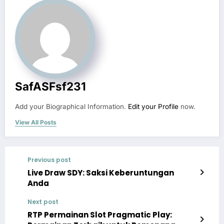
SafASFsf231
Add your Biographical Information.
Edit your Profile
now.
View All Posts
Previous post
Live Draw SDY: Saksi Keberuntungan
Anda
Next post
RTP Permainan Slot Pragmatic Play: