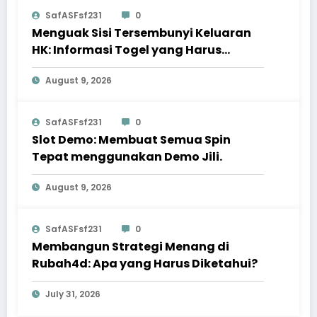
SafASFsf231
0
Menguak Sisi Tersembunyi Keluaran
HK: Informasi Togel yang Harus
Ditinggalkan
August 9, 2026
SafASFsf231
0
Slot Demo: Membuat Semua Spin
Tepat menggunakan Demo Jili.
August 9, 2026
SafASFsf231
0
Membangun Strategi Menang di
Rubah4d: Apa yang Harus Diketahui?
July 31, 2026