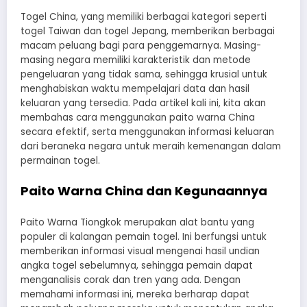
Togel China, yang memiliki berbagai kategori seperti
togel Taiwan dan togel Jepang, memberikan berbagai
macam peluang bagi para penggemarnya. Masing-
masing negara memiliki karakteristik dan metode
pengeluaran yang tidak sama, sehingga krusial untuk
menghabiskan waktu mempelajari data dan hasil
keluaran yang tersedia. Pada artikel kali ini, kita akan
membahas cara menggunakan paito warna China
secara efektif, serta menggunakan informasi keluaran
dari beraneka negara untuk meraih kemenangan dalam
permainan togel.
Paito Warna China dan Kegunaannya
Paito Warna Tiongkok merupakan alat bantu yang
populer di kalangan pemain togel. Ini berfungsi untuk
memberikan informasi visual mengenai hasil undian
angka togel sebelumnya, sehingga pemain dapat
menganalisis corak dan tren yang ada. Dengan
memahami informasi ini, mereka berharap dapat