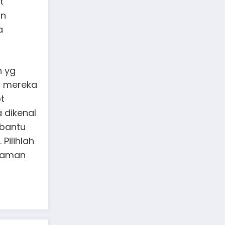
t
an
a
n yg
u mereka
t
 dikenal
mbantu
Pilihlah
alaman