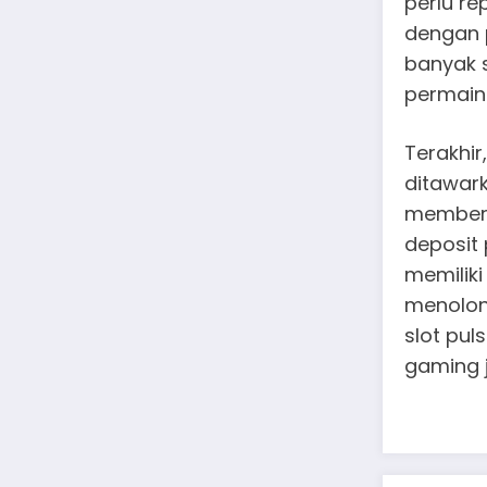
perlu re
dengan 
banyak s
permain
Terakhi
ditawark
memberi
deposit 
memilik
menolon
slot pu
gaming 