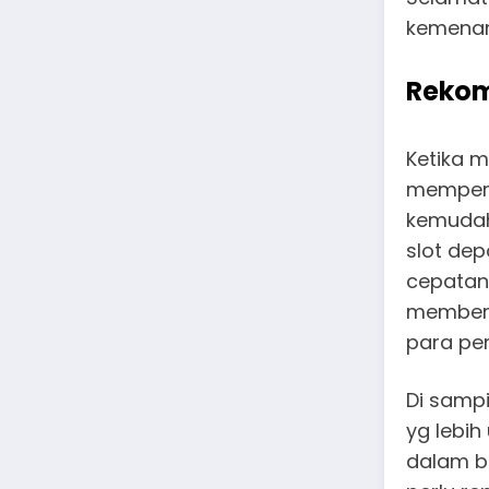
kemena
Rekom
Ketika m
memperh
kemudah
slot dep
cepatan
memberi
para pe
Di samp
yg lebi
dalam be