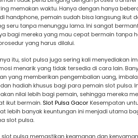
ring memakan waktu. Hanya dengan hanya beber
 di handphone, pemain sudah bisa langsung ikut 
ng seru tanpa menunggu lama. Ini sangat bermanf
ya bagi mereka yang mau cepat bermain tanpa h
rosedur yang harus dilalui.
nya itu, slot pulsa juga sering kali menyediakan i
osi menarik yang tidak tersedia di cara lain. Bany
an yang memberikan pengembalian uang, imbala
 dan hadiah khusus bagi para pemain slot pulsa. In
akan nilai lebih bagi pemain, sehingga mereka m
t ikut bermain.
Slot Pulsa Gacor
Kesempatan unt
t lebih banyak keuntungan ini menjadi utama ba
 slot pulsa.
r, slot pulsa memastikan keamanan dan kenyaman