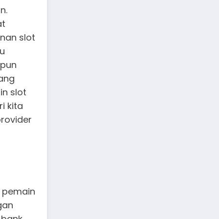
n.
at
nan slot
ju
 pun
ang
n slot
i kita
provider
a pemain
gan
 bank