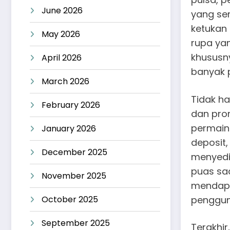
June 2026
yang se
ketukan
May 2026
rupa ya
khususn
April 2026
banyak p
March 2026
Tidak ha
February 2026
dan prom
permain
January 2026
deposit,
December 2025
menyedi
puas saa
November 2025
mendapa
October 2025
pengguna
September 2025
Terakhi