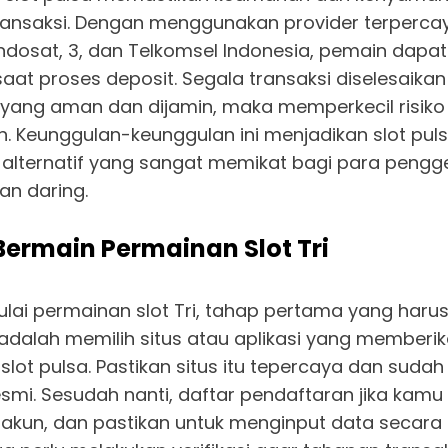
transaksi. Dengan menggunakan provider terperca
Indosat, 3, dan Telkomsel Indonesia, pemain dapa
aat proses deposit. Segala transaksi diselesaika
yang aman dan dijamin, maka memperkecil risiko
. Keunggulan-keunggulan ini menjadikan slot pul
 alternatif yang sangat memikat bagi para peng
an daring.
Bermain Permainan Slot Tri
ulai permainan slot Tri, tahap pertama yang haru
adalah memilih situs atau aplikasi yang memberi
slot pulsa. Pastikan situs itu tepercaya dan sudah
resmi. Sesudah nanti, daftar pendaftaran jika kamu 
 akun, dan pastikan untuk menginput data secara 