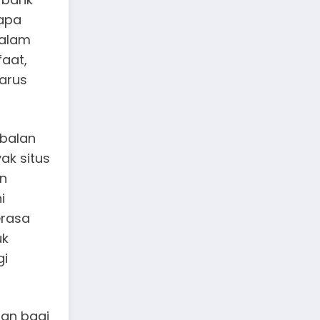
apa
dalam
aat,
arus
mbalan
ak situs
n
i
erasa
uk
gi
an bagi