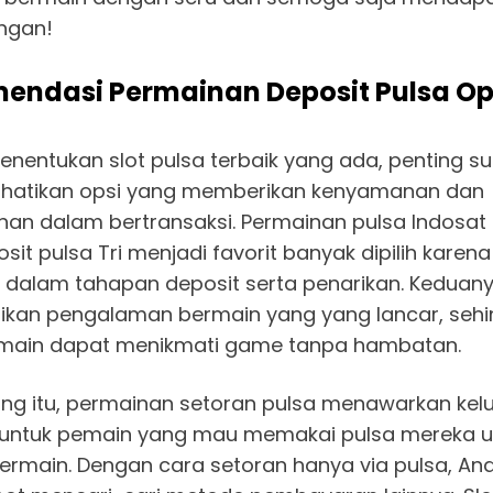
ngan!
endasi Permainan Deposit Pulsa Op
enentukan slot pulsa terbaik yang ada, penting s
atikan opsi yang memberikan kenyamanan dan
an dalam bertransaksi. Permainan pulsa Indosat 
osit pulsa Tri menjadi favorit banyak dipilih karena
 dalam tahapan deposit serta penarikan. Keduan
kan pengalaman bermain yang yang lancar, seh
main dapat menikmati game tanpa hambatan.
ing itu, permainan setoran pulsa menawarkan ke
h untuk pemain yang mau memakai pulsa mereka u
rmain. Dengan cara setoran hanya via pulsa, And