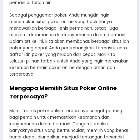
pemain di tanah air.
Sebagai penggemar poker, Anda mungkin ingin
menemukan situs poker online yang tidak hanya
menawarkan berbagai jenis permainan, tetapi juga
menjamin keamanan dan kenyamanan dalam bermain.
Dalam artikel ini, kita akan membahas berbagai situs idn
poker yang dapat Anda pertimbangkan, termasuk cara
daftar idn poker yang mudah dan cepat. Mari kita
telusuri pilihan terbaik untuk Anda yang ingin merasakan
keseruan bermain poker online dengan aman dan
terpercaya.
Mengapa Memilih Situs Poker Online
Terpercaya?
Memilih situs poker online terpercaya sangat penting
bagi pemain untuk memastikan keamanan dan
kenyamanan dalam bermain. Dengan semakin
banyaknya situs yang bermunculan, memilih yang benar-
benar dapat diandalkan menjadi tantangan tersendiri.