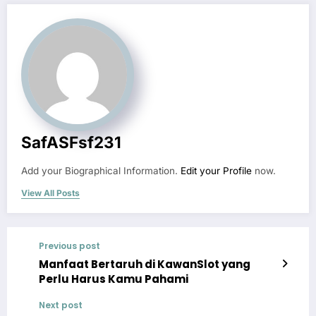
SafASFsf231
Add your Biographical Information.
Edit your Profile
now.
View All Posts
Previous post
Manfaat Bertaruh di KawanSlot yang
Perlu Harus Kamu Pahami
Next post