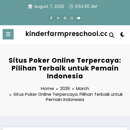
Skip
August 7, 2026
6:54:50 AM
to
content
kinderfarmpreschool.com
Situs Poker Online Terpercaya:
Pilihan Terbaik untuk Pemain
Indonesia
Home
2026
March
Situs Poker Online Terpercaya: Pilihan Terbaik untuk
Pemain Indonesia