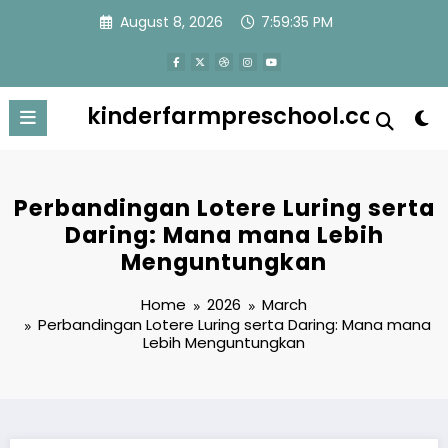
Skip
August 8, 2026
7:59:35 PM
to
content
kinderfarmpreschool.com
Perbandingan Lotere Luring serta
Daring: Mana mana Lebih
Menguntungkan
Home
2026
March
Perbandingan Lotere Luring serta Daring: Mana mana
Lebih Menguntungkan