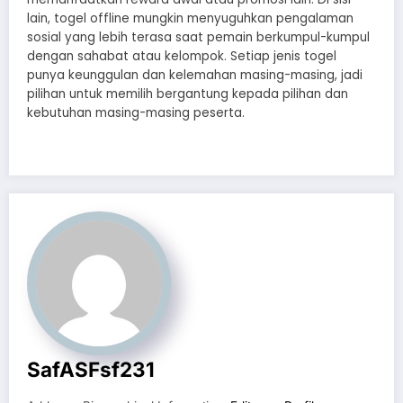
lain, togel offline mungkin menyuguhkan pengalaman
sosial yang lebih terasa saat pemain berkumpul-kumpul
dengan sahabat atau kelompok. Setiap jenis togel
punya keunggulan dan kelemahan masing-masing, jadi
pilihan untuk memilih bergantung kepada pilihan dan
kebutuhan masing-masing peserta.
SafASFsf231