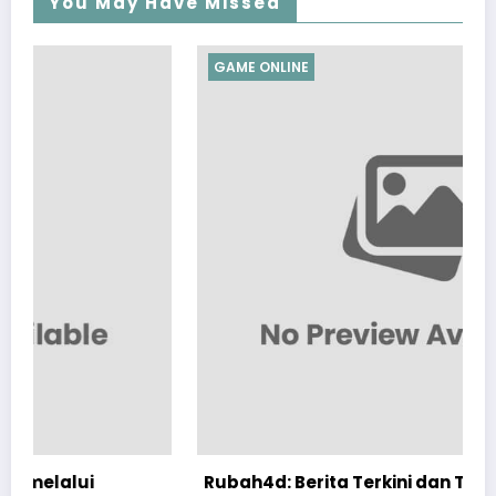
You May Have Missed
GAME ONLINE
Rubah4d: Berita Terkini dan Tips Terbaik