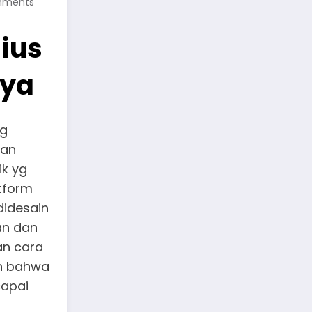
mments
ius
nya
ng
kan
ik yg
atform
idesain
an dan
an cara
an bahwa
capai