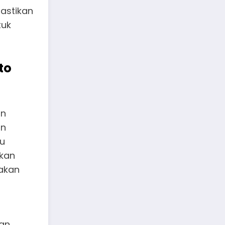
astikan
tuk
to
an
an
au
akan
nakan
an.