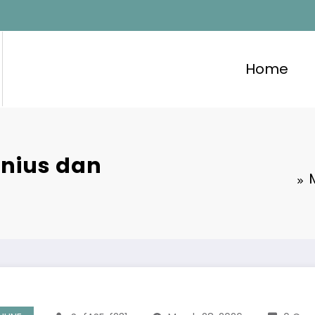
Home
nius dan