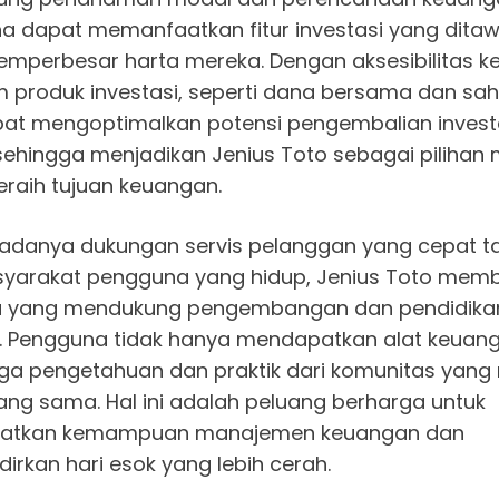
a dapat memanfaatkan fitur investasi yang dita
emperbesar harta mereka. Dengan aksesibilitas k
 produk investasi, seperti dana bersama dan sa
pat mengoptimalkan potensi pengembalian invest
 sehingga menjadikan Jenius Toto sebagai pilihan
raih tujuan keuangan.
adanya dukungan servis pelanggan yang cepat 
yarakat pengguna yang hidup, Jenius Toto memb
 yang mendukung pengembangan dan pendidika
al. Pengguna tidak hanya mendapatkan alat keuan
uga pengetahuan dan praktik dari komunitas yang 
ang sama. Hal ini adalah peluang berharga untuk
katkan kemampuan manajemen keuangan dan
rkan hari esok yang lebih cerah.