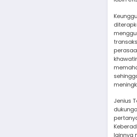
Keunggu
diterap
mengguna
transaks
perasaa
khawatir
memaham
sehingg
meningk
Jenius T
dukunga
pertany
Keberada
lainnya