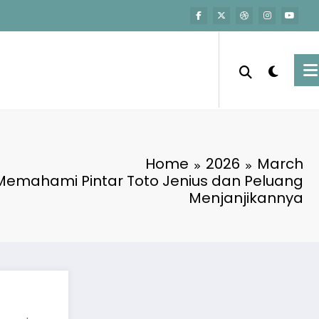
Home
2026
March
Memahami Pintar Toto Jenius dan Peluang
Menjanjikannya