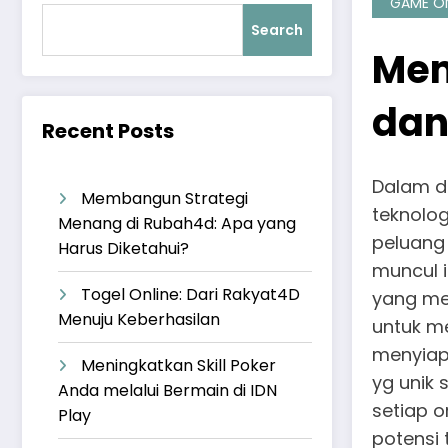
GAME ON
Search
Mem
dan
Recent Posts
Dalam d
Membangun Strategi
teknolog
Menang di Rubah4d: Apa yang
peluang
Harus Diketahui?
muncul i
Togel Online: Dari Rakyat4D
yang me
Menuju Keberhasilan
untuk m
menyiap
Meningkatkan Skill Poker
yg unik
Anda melalui Bermain di IDN
setiap 
Play
potensi 