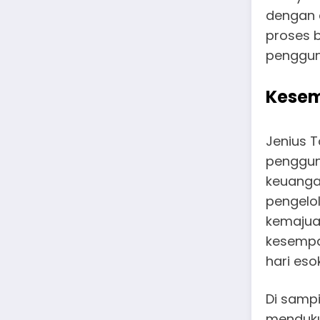
dengan 
proses 
penggun
Kesem
Jenius 
penggun
keuangan
pengelo
kemajuan
kesempa
hari eso
Di sampi
menduku