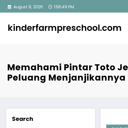
Skip
August 8, 2026
1:58:50 PM
to
content
kinderfarmpreschool.com
Memahami Pintar Toto Je
Peluang Menjanjikannya
Search