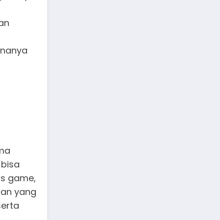
an
unanya
ama
 bisa
is game,
lan yang
serta