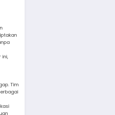
an
ciptakan
anpa
ini,
gap. Tim
berbagai
kasi
uan