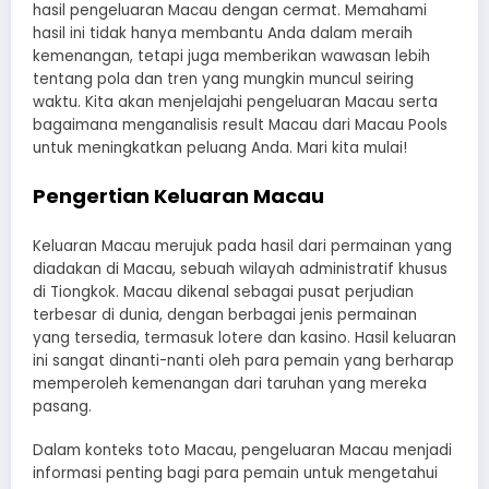
hasil pengeluaran Macau dengan cermat. Memahami
hasil ini tidak hanya membantu Anda dalam meraih
kemenangan, tetapi juga memberikan wawasan lebih
tentang pola dan tren yang mungkin muncul seiring
waktu. Kita akan menjelajahi pengeluaran Macau serta
bagaimana menganalisis result Macau dari Macau Pools
untuk meningkatkan peluang Anda. Mari kita mulai!
Pengertian Keluaran Macau
Keluaran Macau merujuk pada hasil dari permainan yang
diadakan di Macau, sebuah wilayah administratif khusus
di Tiongkok. Macau dikenal sebagai pusat perjudian
terbesar di dunia, dengan berbagai jenis permainan
yang tersedia, termasuk lotere dan kasino. Hasil keluaran
ini sangat dinanti-nanti oleh para pemain yang berharap
memperoleh kemenangan dari taruhan yang mereka
pasang.
Dalam konteks toto Macau, pengeluaran Macau menjadi
informasi penting bagi para pemain untuk mengetahui