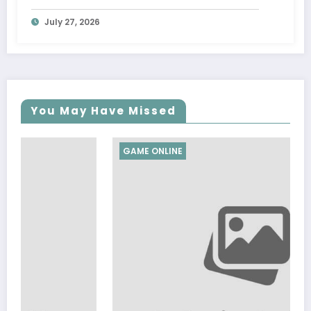
July 27, 2026
You May Have Missed
GAME ONLINE