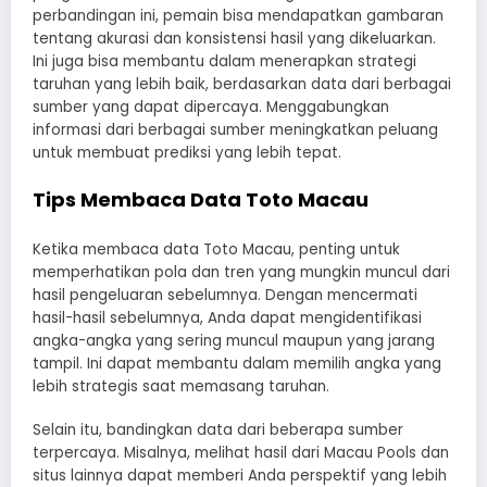
perbandingan ini, pemain bisa mendapatkan gambaran
tentang akurasi dan konsistensi hasil yang dikeluarkan.
Ini juga bisa membantu dalam menerapkan strategi
taruhan yang lebih baik, berdasarkan data dari berbagai
sumber yang dapat dipercaya. Menggabungkan
informasi dari berbagai sumber meningkatkan peluang
untuk membuat prediksi yang lebih tepat.
Tips Membaca Data Toto Macau
Ketika membaca data Toto Macau, penting untuk
memperhatikan pola dan tren yang mungkin muncul dari
hasil pengeluaran sebelumnya. Dengan mencermati
hasil-hasil sebelumnya, Anda dapat mengidentifikasi
angka-angka yang sering muncul maupun yang jarang
tampil. Ini dapat membantu dalam memilih angka yang
lebih strategis saat memasang taruhan.
Selain itu, bandingkan data dari beberapa sumber
terpercaya. Misalnya, melihat hasil dari Macau Pools dan
situs lainnya dapat memberi Anda perspektif yang lebih