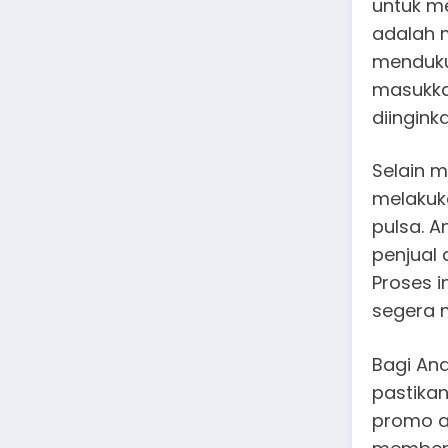
untuk m
adalah m
mendukun
masukkan
diingink
Selain 
melakuka
pulsa. 
penjual 
Proses i
segera m
Bagi An
pastika
promo at