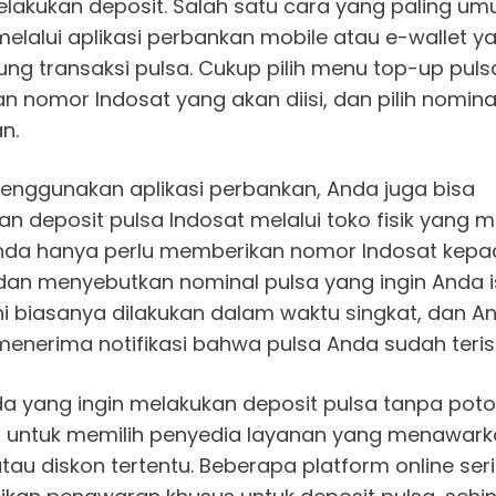
elakukan deposit. Salah satu cara yang paling u
elalui aplikasi perbankan mobile atau e-wallet y
g transaksi pulsa. Cukup pilih menu top-up puls
 nomor Indosat yang akan diisi, dan pilih nomina
an.
menggunakan aplikasi perbankan, Anda juga bisa
n deposit pulsa Indosat melalui toko fisik yang m
Anda hanya perlu memberikan nomor Indosat kep
dan menyebutkan nominal pulsa yang ingin Anda is
ni biasanya dilakukan dalam waktu singkat, dan A
enerima notifikasi bahwa pulsa Anda sudah terisi
da yang ingin melakukan deposit pulsa tanpa pot
n untuk memilih penyedia layanan yang menawar
au diskon tertentu. Beberapa platform online seri