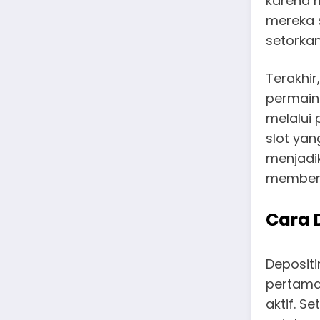
karena m
mereka 
setorka
Terakhir
permain
melalui 
slot yan
menjadi
memberi
Cara 
Deposit
pertama
aktif. 