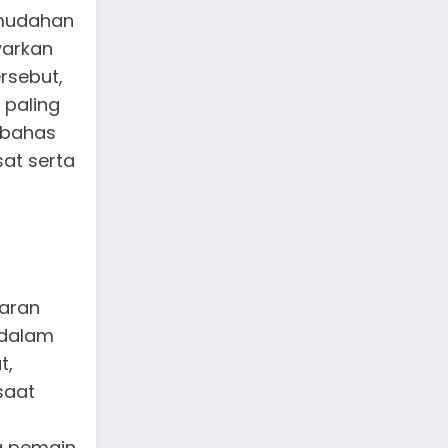
emudahan
warkan
rsebut,
 paling
mbahas
sat serta
yaran
 dalam
t,
saat
a pemain