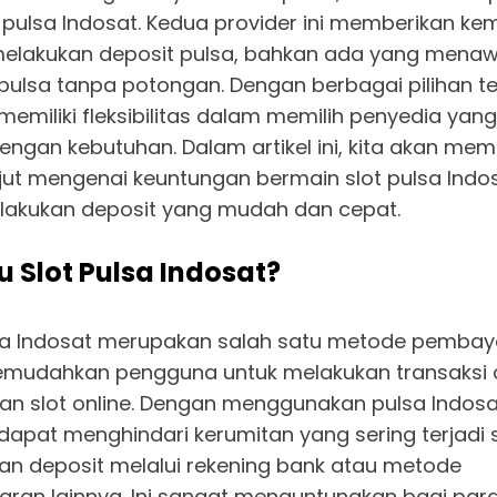
 pulsa Indosat. Kedua provider ini memberikan k
elakukan deposit pulsa, bahkan ada yang mena
pulsa tanpa potongan. Dengan berbagai pilihan te
emiliki fleksibilitas dalam memilih penyedia yang
engan kebutuhan. Dalam artikel ini, kita akan me
njut mengenai keuntungan bermain slot pulsa Indo
lakukan deposit yang mudah dan cepat.
u Slot Pulsa Indosat?
lsa Indosat merupakan salah satu metode pemba
mudahkan pengguna untuk melakukan transaksi
an slot online. Dengan menggunakan pulsa Indosa
apat menghindari kerumitan yang sering terjadi 
an deposit melalui rekening bank atau metode
ran lainnya. Ini sangat menguntungkan bagi par