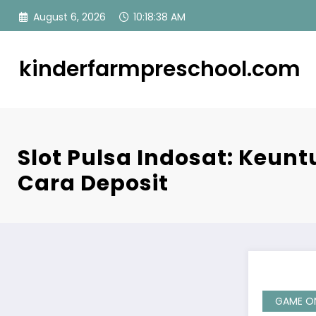
Skip
August 6, 2026
10:18:39 AM
to
content
kinderfarmpreschool.com
Slot Pulsa Indosat: Keun
Cara Deposit
GAME ON