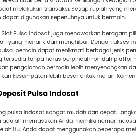
ereka tidak perlu khawatir kehilangan sebagian p
saat melakukan transaksi. Setiap rupiah yang me
n dapat digunakan sepenuhnya untuk bermain.
, Slot Pulsa Indosat juga menawarkan beragam pil
an yang menarik dan menghibur. Dengan akses 
pulsa, pemain dapat menikmati berbagai jenis pe
g tersedia tanpa harus berpindah-pindah platform.
kan pengalaman bermain lebih menyenangkan d
kan kesempatan lebih besar untuk meraih kemen
Deposit Pulsa Indosat
ing pulsa Indosat sangat mudah dan cepat. Langk
 adalah memastikan Anda memiliki nomor Indosa
Setelah itu, Anda dapat menggunakan beberapa me