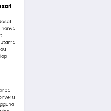
osat
dosat
a hanya
t
erutama
tau
tiap
Tanpa
onversi
engguna