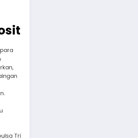
osit
 para
m
rkan,
aingan
n.
u
ulsa Tri