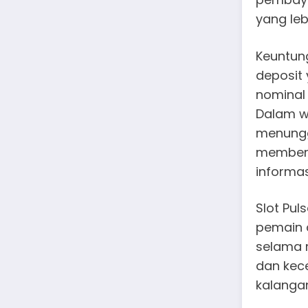
yang le
Keuntun
deposit
nominal 
Dalam wa
menunggu
memberi
informas
Slot Pu
pemain 
selama m
dan kece
kalangan