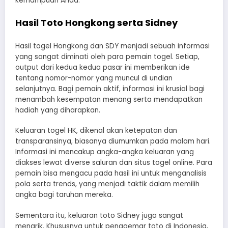
kemampuan Anda.
Hasil Toto Hongkong serta Sidney
Hasil togel Hongkong dan SDY menjadi sebuah informasi
yang sangat diminati oleh para pemain togel. Setiap,
output dari kedua kedua pasar ini memberikan ide
tentang nomor-nomor yang muncul di undian
selanjutnya. Bagi pemain aktif, informasi ini krusial bagi
menambah kesempatan menang serta mendapatkan
hadiah yang diharapkan.
Keluaran togel HK, dikenal akan ketepatan dan
transparansinya, biasanya diumumkan pada malam hari.
Informasi ini mencakup angka-angka keluaran yang
diakses lewat diverse saluran dan situs togel online. Para
pemain bisa mengacu pada hasil ini untuk menganalisis
pola serta trends, yang menjadi taktik dalam memilih
angka bagi taruhan mereka.
Sementara itu, keluaran toto Sidney juga sangat
menarik. Khususnya untuk penggemar toto di Indonesia,