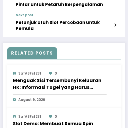
Pintar untuk Petaruh Berpengalaman
Next post
Petunjuk Utuh Slot Percobaan untuk
Pemula
RELATED POSTS
SafASFsf231
0
Menguak Sisi Tersembunyi Keluaran
HK: Informasi Togel yang Harus
Ditinggalkan
August 9, 2026
SafASFsf231
0
Slot Demo: Membuat Semua Spin