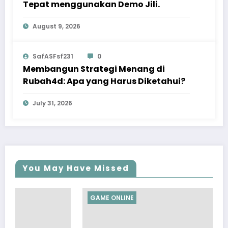
Tepat menggunakan Demo Jili.
August 9, 2026
SafASFsf231
0
Membangun Strategi Menang di
Rubah4d: Apa yang Harus Diketahui?
July 31, 2026
You May Have Missed
GAME ONLINE