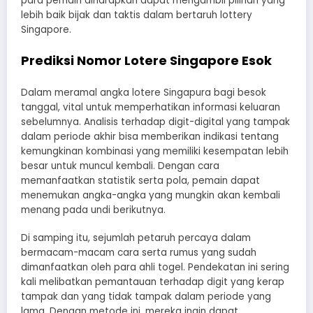
para pemain diharapkan dapat mengambil pilihan yang
lebih baik bijak dan taktis dalam bertaruh lottery
Singapore.
Prediksi Nomor Lotere Singapore Esok
Dalam meramal angka lotere Singapura bagi besok
tanggal, vital untuk memperhatikan informasi keluaran
sebelumnya. Analisis terhadap digit-digital yang tampak
dalam periode akhir bisa memberikan indikasi tentang
kemungkinan kombinasi yang memiliki kesempatan lebih
besar untuk muncul kembali. Dengan cara
memanfaatkan statistik serta pola, pemain dapat
menemukan angka-angka yang mungkin akan kembali
menang pada undi berikutnya.
Di samping itu, sejumlah petaruh percaya dalam
bermacam-macam cara serta rumus yang sudah
dimanfaatkan oleh para ahli togel. Pendekatan ini sering
kali melibatkan pemantauan terhadap digit yang kerap
tampak dan yang tidak tampak dalam periode yang
lama. Dengan metode ini, mereka ingin dapat