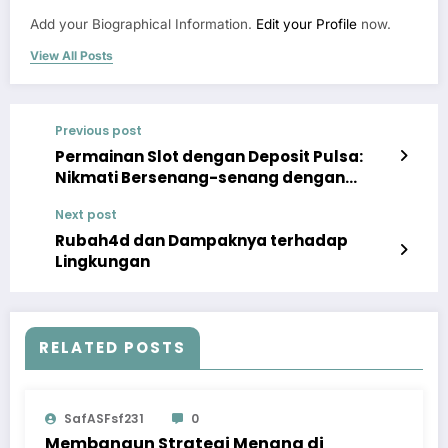
Add your Biographical Information.
Edit your Profile
now.
View All Posts
Previous post
Permainan Slot dengan Deposit Pulsa:
Nikmati Bersenang-senang dengan
Investasi Terjangkau
Next post
Rubah4d dan Dampaknya terhadap
Lingkungan
RELATED POSTS
SafASFsf231
0
Membangun Strategi Menang di