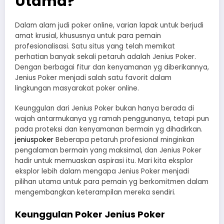
Utama?
Dalam alam judi poker online, varian lapak untuk berjudi
amat krusial, khususnya untuk para pemain
profesionalisasi. Satu situs yang telah memikat
perhatian banyak sekali petaruh adalah Jenius Poker.
Dengan berbagai fitur dan kenyamanan yg diberikannya,
Jenius Poker menjadi salah satu favorit dalam
lingkungan masyarakat poker online.
Keunggulan dari Jenius Poker bukan hanya berada di
wajah antarmukanya yg ramah penggunanya, tetapi pun
pada proteksi dan kenyamanan bermain yg dihadirkan.
jeniuspoker
Beberapa petaruh profesional minginkan
pengalaman bermain yang maksimal, dan Jenius Poker
hadir untuk memuaskan aspirasi itu. Mari kita eksplor
eksplor lebih dalam mengapa Jenius Poker menjadi
pilihan utama untuk para pemain yg berkomitmen dalam
mengembangkan keterampilan mereka sendiri.
Keunggulan Poker Jenius Poker