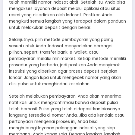
telah memiliki nomor Indosat aktif. Setelah itu, Anda bisa
mengakses layanan deposit melalui aplikasi atau situs
resmi yang disediakan oleh Indosat. Pastikan Anda
mengikuti semua langkah yang terdapat dalam panduan
untuk melakukan deposit dengan benar.
Selanjutnya, pilih metode pembayaran yang paling
sesuai untuk Anda. Indosat menyediakan berbagai
pilihan, seperti transfer bank, e-wallet, atau
pembayaran melalui minimarket. Setiap metode memiliki
prosedur yang berbeda, jadi pastikan Anda menyimak
instruksi yang diberikan agar proses deposit berjalan
lancar. Jangan lupa untuk mengecek nomor yang akan
diisi pulsa untuk menghindari kesalahan.
Setelah melakukan pembayaran, Anda akan menerima
notifikasi untuk mengkonfirmasi bahwa deposit pulsa
telah berhasil. Pulsa yang telah didepositkan biasanya
langsung tersedia di nomor Anda. Jika ada kendala atau
pertanyaan mengenai proses ini, Anda bisa
menghubungi layanan pelanggan Indosat yang siap
membantu Anda kapan saja. Dengan langkah-langkah