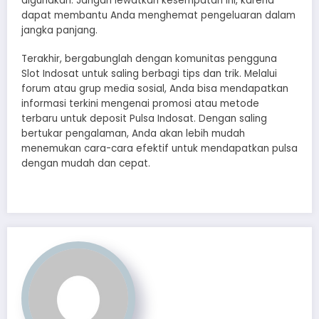
digunakan. Jangan lewatkan kesempatan ini, karena
dapat membantu Anda menghemat pengeluaran dalam
jangka panjang.
Terakhir, bergabunglah dengan komunitas pengguna
Slot Indosat untuk saling berbagi tips dan trik. Melalui
forum atau grup media sosial, Anda bisa mendapatkan
informasi terkini mengenai promosi atau metode
terbaru untuk deposit Pulsa Indosat. Dengan saling
bertukar pengalaman, Anda akan lebih mudah
menemukan cara-cara efektif untuk mendapatkan pulsa
dengan mudah dan cepat.