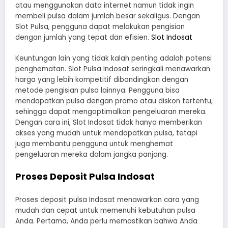
atau menggunakan data internet namun tidak ingin
membeli pulsa dalam jumlah besar sekaligus. Dengan
Slot Pulsa, pengguna dapat melakukan pengisian
dengan jumlah yang tepat dan efisien.
Slot Indosat
Keuntungan lain yang tidak kalah penting adalah potensi
penghematan. Slot Pulsa Indosat seringkali menawarkan
harga yang lebih kompetitif dibandingkan dengan
metode pengisian pulsa lainnya. Pengguna bisa
mendapatkan pulsa dengan promo atau diskon tertentu,
sehingga dapat mengoptimalkan pengeluaran mereka.
Dengan cara ini, Slot Indosat tidak hanya memberikan
akses yang mudah untuk mendapatkan pulsa, tetapi
juga membantu pengguna untuk menghemat
pengeluaran mereka dalam jangka panjang.
Proses Deposit Pulsa Indosat
Proses deposit pulsa Indosat menawarkan cara yang
mudah dan cepat untuk memenuhi kebutuhan pulsa
Anda. Pertama, Anda perlu memastikan bahwa Anda