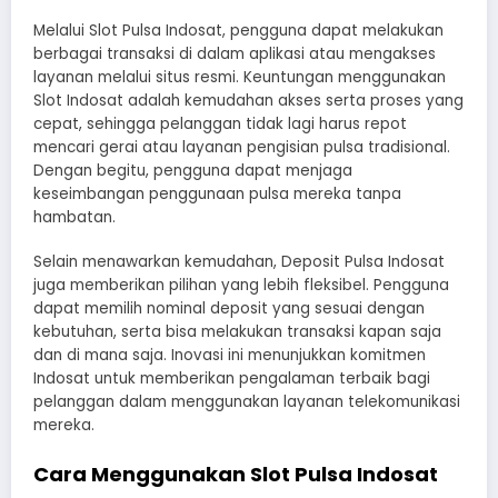
Melalui Slot Pulsa Indosat, pengguna dapat melakukan
berbagai transaksi di dalam aplikasi atau mengakses
layanan melalui situs resmi. Keuntungan menggunakan
Slot Indosat adalah kemudahan akses serta proses yang
cepat, sehingga pelanggan tidak lagi harus repot
mencari gerai atau layanan pengisian pulsa tradisional.
Dengan begitu, pengguna dapat menjaga
keseimbangan penggunaan pulsa mereka tanpa
hambatan.
Selain menawarkan kemudahan, Deposit Pulsa Indosat
juga memberikan pilihan yang lebih fleksibel. Pengguna
dapat memilih nominal deposit yang sesuai dengan
kebutuhan, serta bisa melakukan transaksi kapan saja
dan di mana saja. Inovasi ini menunjukkan komitmen
Indosat untuk memberikan pengalaman terbaik bagi
pelanggan dalam menggunakan layanan telekomunikasi
mereka.
Cara Menggunakan Slot Pulsa Indosat