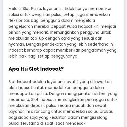
Melalui Slot Pulsa, layanan ini tidak hanya memberikan
solusi untuk pengisian pulsa, tetapi juga memberikan
fleksibilitas bagi pengguna dalam mengelola
pengeluaran mereka. Deposit Pulsa Indosat kini menjadi
pilihan yang menarik, memungkinkan pengguna untuk
melakukan top-up dengan cara yang sesuai dan
nyaman. Dengan pendekatan yang lebih sederhana ini,
Indosat berharap dapat memberikan pengalaman yang
lebih baik bagi setiap penggunanya.
Apa Itu Slot Indosat?
Slot Indosat adalah layanan inovatif yang ditawarkan
oleh Indosat untuk memudahkan pengguna dalam
mendapatkan pulsa. Dengan menggunakan sistem yang
sederhana, Slot Indosat memungkinkan pelanggan untuk
melakukan deposit pulsa secara mudah dan cepat.
Layanan ini dirancang untuk memberikan solusi praktis
bagi siapa saja yang kesulitan dalam mengisi ulang
pulsa, terutama di saat-saat mendesak.