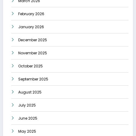
March 2026
February 2026
January 2026
December 2025
November 2025
October 2025
September 2025
August 2025
July 2025
June 2025
May 2025