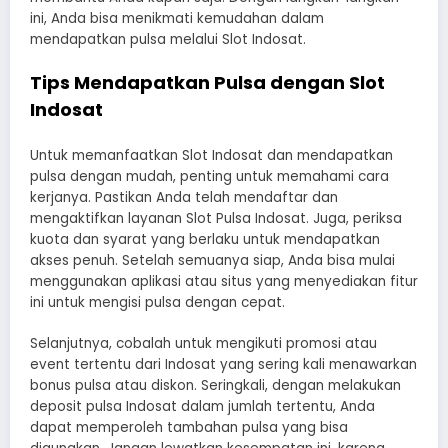
ini, Anda bisa menikmati kemudahan dalam
mendapatkan pulsa melalui Slot Indosat.
Tips Mendapatkan Pulsa dengan Slot
Indosat
Untuk memanfaatkan Slot Indosat dan mendapatkan
pulsa dengan mudah, penting untuk memahami cara
kerjanya. Pastikan Anda telah mendaftar dan
mengaktifkan layanan Slot Pulsa Indosat. Juga, periksa
kuota dan syarat yang berlaku untuk mendapatkan
akses penuh. Setelah semuanya siap, Anda bisa mulai
menggunakan aplikasi atau situs yang menyediakan fitur
ini untuk mengisi pulsa dengan cepat.
Selanjutnya, cobalah untuk mengikuti promosi atau
event tertentu dari Indosat yang sering kali menawarkan
bonus pulsa atau diskon. Seringkali, dengan melakukan
deposit pulsa Indosat dalam jumlah tertentu, Anda
dapat memperoleh tambahan pulsa yang bisa