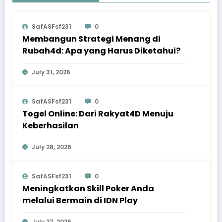
SafASFsf231
0
Membangun Strategi Menang di
Rubah4d: Apa yang Harus Diketahui?
July 31, 2026
SafASFsf231
0
Togel Online: Dari Rakyat4D Menuju
Keberhasilan
July 28, 2026
SafASFsf231
0
Meningkatkan Skill Poker Anda
melalui Bermain di IDN Play
July 27, 2026