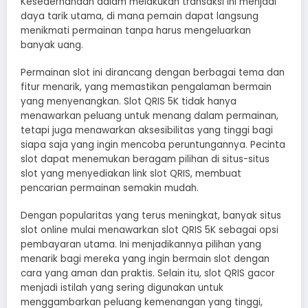
Kesederhanaan dalam melakukan transaksi ini menjadi
daya tarik utama, di mana pemain dapat langsung
menikmati permainan tanpa harus mengeluarkan
banyak uang.
Permainan slot ini dirancang dengan berbagai tema dan
fitur menarik, yang memastikan pengalaman bermain
yang menyenangkan. Slot QRIS 5K tidak hanya
menawarkan peluang untuk menang dalam permainan,
tetapi juga menawarkan aksesibilitas yang tinggi bagi
siapa saja yang ingin mencoba peruntungannya. Pecinta
slot dapat menemukan beragam pilihan di situs-situs
slot yang menyediakan link slot QRIS, membuat
pencarian permainan semakin mudah.
Dengan popularitas yang terus meningkat, banyak situs
slot online mulai menawarkan slot QRIS 5K sebagai opsi
pembayaran utama. Ini menjadikannya pilihan yang
menarik bagi mereka yang ingin bermain slot dengan
cara yang aman dan praktis. Selain itu, slot QRIS gacor
menjadi istilah yang sering digunakan untuk
menggambarkan peluang kemenangan yang tinggi,