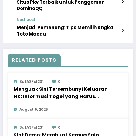
Situs Pkv Terbaik untuk Penggemar
DominoQQ
Next post
Menjadi Pemenang: Tips Memilih Angka
Toto Macau
RELATED POSTS
SafASFsf231
0
Menguak Sisi Tersembunyi Keluaran
HK: Informasi Togel yang Harus
Ditinggalkan
August 9, 2026
SafASFsf231
0
Slot Demo: Membuat Semua Spin