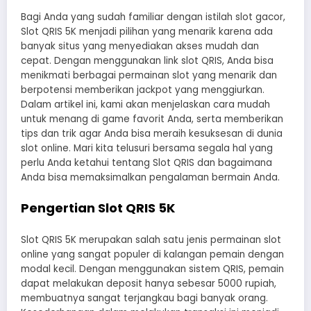
Bagi Anda yang sudah familiar dengan istilah slot gacor,
Slot QRIS 5K menjadi pilihan yang menarik karena ada
banyak situs yang menyediakan akses mudah dan
cepat. Dengan menggunakan link slot QRIS, Anda bisa
menikmati berbagai permainan slot yang menarik dan
berpotensi memberikan jackpot yang menggiurkan.
Dalam artikel ini, kami akan menjelaskan cara mudah
untuk menang di game favorit Anda, serta memberikan
tips dan trik agar Anda bisa meraih kesuksesan di dunia
slot online. Mari kita telusuri bersama segala hal yang
perlu Anda ketahui tentang Slot QRIS dan bagaimana
Anda bisa memaksimalkan pengalaman bermain Anda.
Pengertian Slot QRIS 5K
Slot QRIS 5K merupakan salah satu jenis permainan slot
online yang sangat populer di kalangan pemain dengan
modal kecil. Dengan menggunakan sistem QRIS, pemain
dapat melakukan deposit hanya sebesar 5000 rupiah,
membuatnya sangat terjangkau bagi banyak orang.