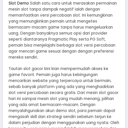
Slot Demo
Salah satu cara untuk merasakan permainan
mesin slot tanpa dampak negatif ialah dengan
memanfaatkan versi percobaan slot. Ini kemungkinan
yang memungkinkan pemain untuk mengetes
bermacam-macam game tanpa harus mengeluarkan
uang. Dengan banyaknya semua opsi dari provider
seperti diantaranya Pragmatic Play serta PG Soft,
pemain bisa menjelajahi berbagai slot versi percobaan
agar mencari game sesuai dengan dengan preferensi
mereka sendiri.
Tautan slot gacor kini kian mempermudah akses ke
game favorit. Pemain juga harus kebingungan
mencarikan website yang terpercaya untuk bermain,
sebab banyak platform yang ada yang menghadirkan
slot versi percobaan secara gratis. Dari mesin slot gacor
hari ini sampai mesin slot yang mudah menang, pilihan
yang ada amat bermacam-macam. Dengan
menyalahgunakan akun demo slot, para pemain dapat
mengasah skill dan strategi sendiri sebelum terjun ke
dalam perjudian dengan menggunakan uang nyata. Oleh