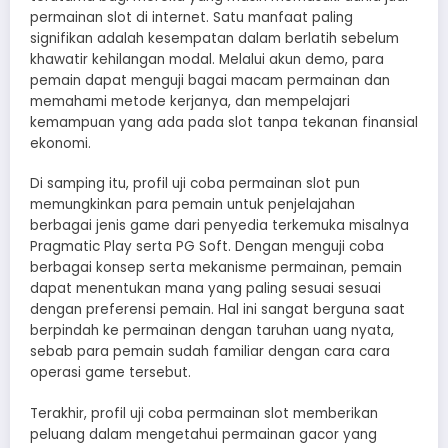
permainan slot di internet. Satu manfaat paling
signifikan adalah kesempatan dalam berlatih sebelum
khawatir kehilangan modal. Melalui akun demo, para
pemain dapat menguji bagai macam permainan dan
memahami metode kerjanya, dan mempelajari
kemampuan yang ada pada slot tanpa tekanan finansial
ekonomi.
Di samping itu, profil uji coba permainan slot pun
memungkinkan para pemain untuk penjelajahan
berbagai jenis game dari penyedia terkemuka misalnya
Pragmatic Play serta PG Soft. Dengan menguji coba
berbagai konsep serta mekanisme permainan, pemain
dapat menentukan mana yang paling sesuai sesuai
dengan preferensi pemain. Hal ini sangat berguna saat
berpindah ke permainan dengan taruhan uang nyata,
sebab para pemain sudah familiar dengan cara cara
operasi game tersebut.
Terakhir, profil uji coba permainan slot memberikan
peluang dalam mengetahui permainan gacor yang