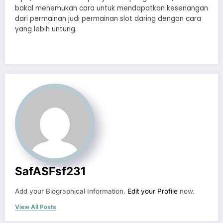
bakal menemukan cara untuk mendapatkan kesenangan
dari permainan judi permainan slot daring dengan cara
yang lebih untung.
SafASFsf231
Add your Biographical Information.
Edit your Profile
now.
View All Posts