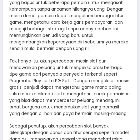
yang bagus untuk beberapa pemain untuk mengasah
kemampuan tanpa ancaman hilangnya uang. Dengan
mesin demo, pemain dapat mengalami berbagai fitur
game, mengetahui cara kerja garis pembayaran, dan
menguji berbagai strategi tanpa adanya beban. Ini
memungkinkan penjudi yang baru untuk
mengembangkan kepercayaan diri sebelumnya mereka
sendiri mulai bermain dengan uang riil.
Tak hanya itu, akun percobaan mesin slot pun
menawarkan peluang untuk mengeksplorasi berbagai
tipe game dari penyedia penyedia terkenal seperti
Pragmatic Play serta PG Soft. Dengan mengakses mesin
gratis, penjudi dapat mengetahui game mana paling
suka mereka nikmati serta mengetahui corak permainan
yang bisa dapat memperbesar peluang menang. Ini
amat berguna untuk menemukan slot yang berhasil
yang dengan pilihan dan gaya bermain masing-masing.
Sebagai penutup, akun percobaan slot banyak
dilengkapi dengan bonus dan fitur serupa seperti model
dana asli, menawarkan sensasi yang mendekati mirip