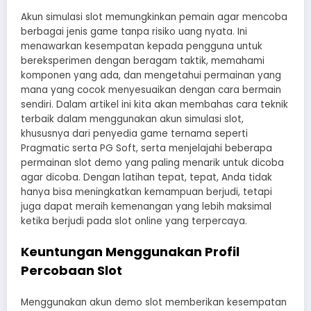
Akun simulasi slot memungkinkan pemain agar mencoba
berbagai jenis game tanpa risiko uang nyata. Ini
menawarkan kesempatan kepada pengguna untuk
bereksperimen dengan beragam taktik, memahami
komponen yang ada, dan mengetahui permainan yang
mana yang cocok menyesuaikan dengan cara bermain
sendiri. Dalam artikel ini kita akan membahas cara teknik
terbaik dalam menggunakan akun simulasi slot,
khususnya dari penyedia game ternama seperti
Pragmatic serta PG Soft, serta menjelajahi beberapa
permainan slot demo yang paling menarik untuk dicoba
agar dicoba. Dengan latihan tepat, tepat, Anda tidak
hanya bisa meningkatkan kemampuan berjudi, tetapi
juga dapat meraih kemenangan yang lebih maksimal
ketika berjudi pada slot online yang terpercaya.
Keuntungan Menggunakan Profil
Percobaan Slot
Menggunakan akun demo slot memberikan kesempatan