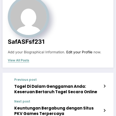
SafASFsf231
Add your Biographical Information.
Edit your Profile
now.
View All Posts
Previous post
Togel Di Dalam Genggaman Anda:
Keseruan Bertaruh Togel Secara Online
Next post
Keuntungan Bergabung dengan Situs
PKV Games Terpercaya