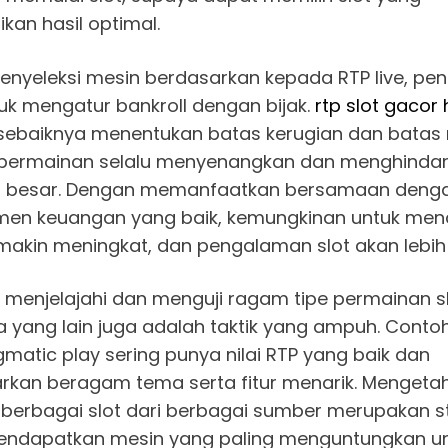
an hasil optimal.
enyeleksi mesin berdasarkan kepada RTP live, pen
uk mengatur bankroll dengan bijak.
rtp slot gacor h
sebaiknya menentukan batas kerugian dan bata
permainan selalu menyenangkan dan menghindar
n besar. Dengan memanfaatkan bersamaan deng
en keuangan yang baik, kemungkinan untuk me
akin meningkat, dan pengalaman slot akan lebih 
, menjelajahi dan menguji ragam tipe permainan sl
 yang lain juga adalah taktik yang ampuh. Conto
gmatic play sering punya nilai RTP yang baik dan
kan beragam tema serta fitur menarik. Mengetah
 berbagai slot dari berbagai sumber merupakan s
endapatkan mesin yang paling menguntungkan u