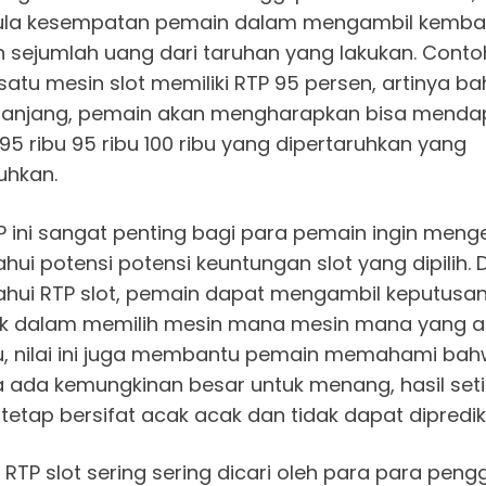
ula kesempatan pemain dalam mengambil kembal
 sejumlah uang dari taruhan yang lakukan. Conto
satu mesin slot memiliki RTP 95 persen, artinya b
panjang, pemain akan mengharapkan bisa menda
95 ribu 95 ribu 100 ribu yang dipertaruhkan yang
uhkan.
 ini sangat penting bagi para pemain ingin meng
ui potensi potensi keuntungan slot yang dipilih.
hui RTP slot, pemain dapat mengambil keputusa
aik dalam memilih mesin mana mesin mana yang a
itu, nilai ini juga membantu pemain memahami ba
a ada kemungkinan besar untuk menang, hasil set
tetap bersifat acak acak dan tidak dapat diprediks
RTP slot sering sering dicari oleh para para pen