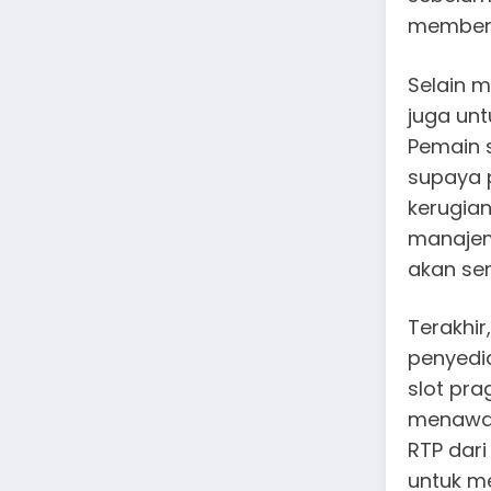
memberik
Selain m
juga unt
Pemain 
supaya 
kerugia
manajem
akan sem
Terakhir
penyedia
slot pra
menawar
RTP dari
untuk m