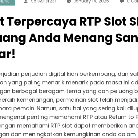
LINE
SafASFsf231
January 14, 2026
0 C
t Terpercaya RTP Slot S
uang Anda Menang San
ar!
rjudian perjudian digital kian berkembang, dan sa
an yang paling menarik menarik pada masa ini a
engan berbagai beragam tema yang dan peluang 
eraih kemenangan, permainan slot telah menjadi 
ara pemain. Namun, satu hal yang sering kali dil
mengenai penting memahami RTP atau Return to P
Dengan memahami RTP slot dapat memberikan an
gan dan meningkatkan kemungkinan anda dalam 