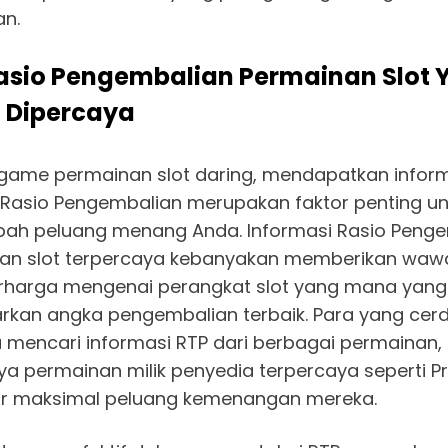
an.
Rasio Pengembalian Permainan Slot 
 Dipercaya
 game permainan slot daring, mendapatkan infor
 Rasio Pengembalian merupakan faktor penting un
h peluang menang Anda. Informasi Rasio Penge
an slot terpercaya kebanyakan memberikan waw
rharga mengenai perangkat slot yang mana yang
kan angka pengembalian terbaik. Para yang cer
 mencari informasi RTP dari berbagai permainan,
ya permainan milik penyedia terpercaya seperti P
ar maksimal peluang kemenangan mereka.