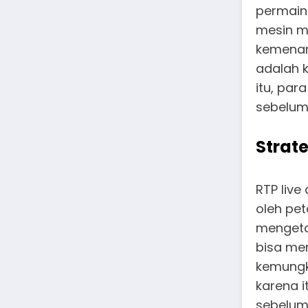
permain
mesin m
kemenang
adalah 
itu, par
sebelum
Strat
RTP live
oleh pe
mengetah
bisa me
kemungk
karena i
sebelum