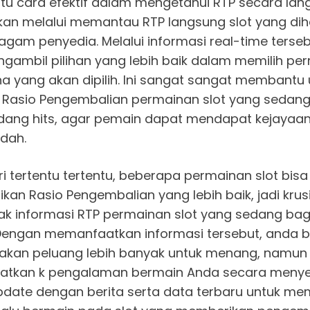
atu cara efektif dalam mengetahui RTP secara la
an melalui memantau RTP langsung slot yang dih
agam penyedia. Melalui informasi real-time terse
gambil pilihan yang lebih baik dalam memilih pe
a yang akan dipilih. Ini sangat sangat membantu 
 Rasio Pengembalian permainan slot yang sedan
dang hits, agar pemain dapat mendapat kejayaa
dah.
i tertentu tertentu, beberapa permainan slot bisa
an Rasio Pengembalian yang lebih baik, jadi krus
k informasi RTP permainan slot yang sedang ba
. Dengan memanfaatkan informasi tersebut, anda b
akan peluang lebih banyak untuk menang, namun 
atkan k pengalaman bermain Anda secara menyel
pdate dengan berita serta data terbaru untuk me