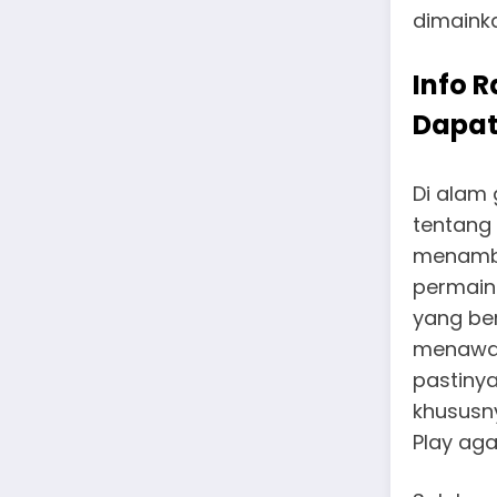
dimaink
Info 
Dapat
Di alam
tentang
menamba
permain
yang be
menawar
pastinya
khususn
Play ag