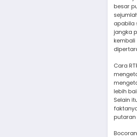
besar p
sejumlah
apabila 
jangka 
kembali 
dipertar
Cara RTP
mengetah
mengeta
lebih b
Selain 
faktany
putaran 
Bocoran 