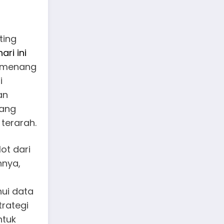
ting
ari ini
s menang
i
an
nang
terarah.
ot dari
hnya,
ui data
trategi
ntuk