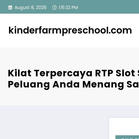
Skip
August 8, 2026
1:15:32 PM
to
content
kinderfarmpreschool.com
Kilat Terpercaya RTP Slot 
Peluang Anda Menang Sa