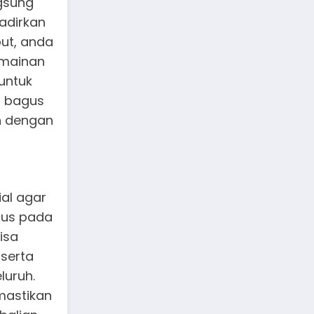
ngsung
adirkan
but, anda
rmainan
untuk
g bagus
n dengan
ial agar
gus pada
isa
serta
uruh.
mastikan