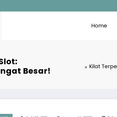
Home
Slot:
Kilat Terp
ngat Besar!