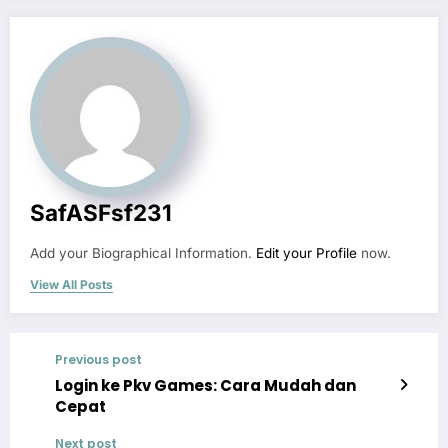
SafASFsf231
Add your Biographical Information.
Edit your Profile
now.
View All Posts
Previous post
Login ke Pkv Games: Cara Mudah dan
Cepat
Next post