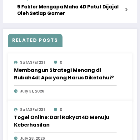
5 Faktor Mengapa Maha 4D Patut Dijajal
Oleh Setiap Gamer
RELATED POSTS
SafASFsf231
0
Membangun Strategi Menang di
Rubah4d: Apa yang Harus Diketahui?
July 31, 2026
SafASFsf231
0
Togel Online: Dari Rakyat4D Menuju
Keberhasilan
July 28, 2026