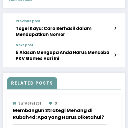
Previous post
Togel Kayu: Cara Berhasil dalam
Mendapatkan Nomor
Next post
5 Alasan Mengapa Anda Harus Mencoba
PKV Games Hari Ini
RELATED POSTS
SafASFsf231
0
Membangun Strategi Menang di
Rubah4d: Apa yang Harus Diketahui?