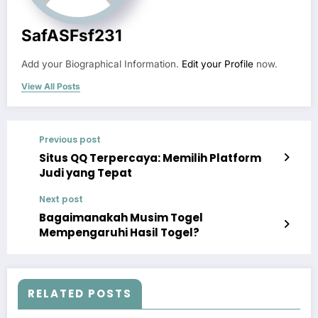
SafASFsf231
Add your Biographical Information.
Edit your Profile
now.
View All Posts
Previous post
Situs QQ Terpercaya: Memilih Platform
Judi yang Tepat
Next post
Bagaimanakah Musim Togel
Mempengaruhi Hasil Togel?
RELATED POSTS