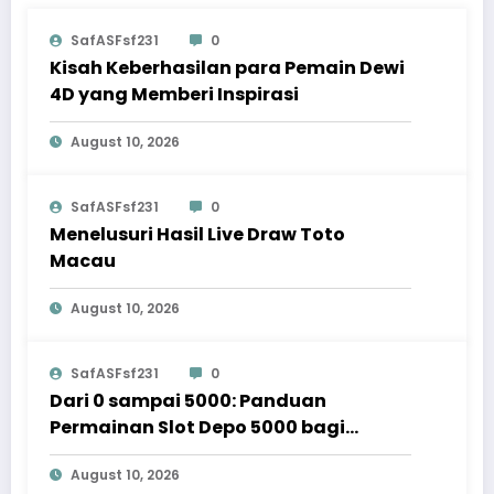
SafASFsf231
0
Kisah Keberhasilan para Pemain Dewi
4D yang Memberi Inspirasi
August 10, 2026
SafASFsf231
0
Menelusuri Hasil Live Draw Toto
Macau
August 10, 2026
SafASFsf231
0
Dari 0 sampai 5000: Panduan
Permainan Slot Depo 5000 bagi
Pemain Baru
August 10, 2026