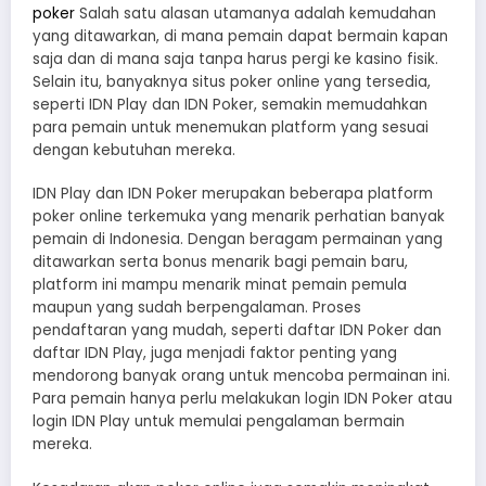
poker
Salah satu alasan utamanya adalah kemudahan
yang ditawarkan, di mana pemain dapat bermain kapan
saja dan di mana saja tanpa harus pergi ke kasino fisik.
Selain itu, banyaknya situs poker online yang tersedia,
seperti IDN Play dan IDN Poker, semakin memudahkan
para pemain untuk menemukan platform yang sesuai
dengan kebutuhan mereka.
IDN Play dan IDN Poker merupakan beberapa platform
poker online terkemuka yang menarik perhatian banyak
pemain di Indonesia. Dengan beragam permainan yang
ditawarkan serta bonus menarik bagi pemain baru,
platform ini mampu menarik minat pemain pemula
maupun yang sudah berpengalaman. Proses
pendaftaran yang mudah, seperti daftar IDN Poker dan
daftar IDN Play, juga menjadi faktor penting yang
mendorong banyak orang untuk mencoba permainan ini.
Para pemain hanya perlu melakukan login IDN Poker atau
login IDN Play untuk memulai pengalaman bermain
mereka.