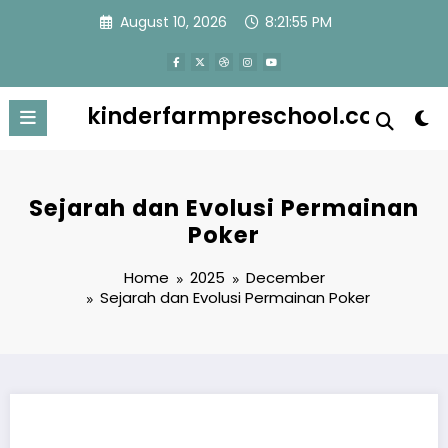
Skip
August 10, 2026
8:21:55 PM
to
content
kinderfarmpreschool.com
Sejarah dan Evolusi Permainan
Poker
Home
2025
December
Sejarah dan Evolusi Permainan Poker