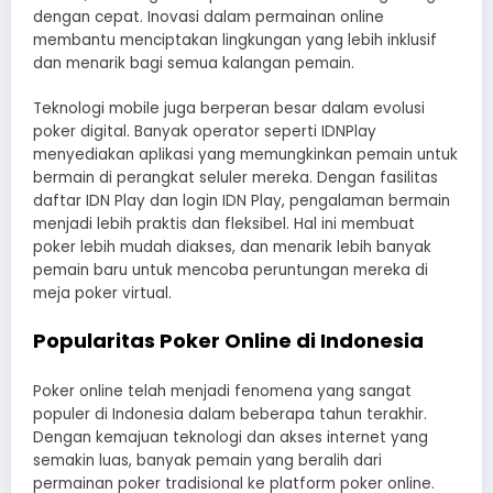
dengan cepat. Inovasi dalam permainan online
membantu menciptakan lingkungan yang lebih inklusif
dan menarik bagi semua kalangan pemain.
Teknologi mobile juga berperan besar dalam evolusi
poker digital. Banyak operator seperti IDNPlay
menyediakan aplikasi yang memungkinkan pemain untuk
bermain di perangkat seluler mereka. Dengan fasilitas
daftar IDN Play dan login IDN Play, pengalaman bermain
menjadi lebih praktis dan fleksibel. Hal ini membuat
poker lebih mudah diakses, dan menarik lebih banyak
pemain baru untuk mencoba peruntungan mereka di
meja poker virtual.
Popularitas Poker Online di Indonesia
Poker online telah menjadi fenomena yang sangat
populer di Indonesia dalam beberapa tahun terakhir.
Dengan kemajuan teknologi dan akses internet yang
semakin luas, banyak pemain yang beralih dari
permainan poker tradisional ke platform poker online.