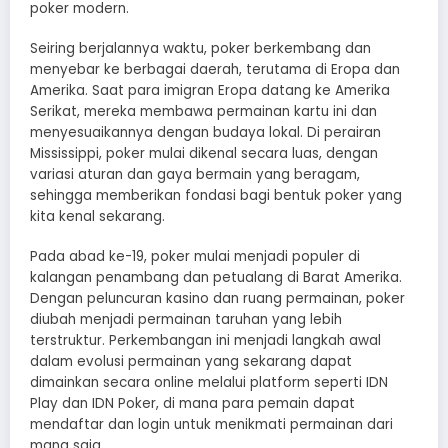
poker modern.
Seiring berjalannya waktu, poker berkembang dan
menyebar ke berbagai daerah, terutama di Eropa dan
Amerika. Saat para imigran Eropa datang ke Amerika
Serikat, mereka membawa permainan kartu ini dan
menyesuaikannya dengan budaya lokal. Di perairan
Mississippi, poker mulai dikenal secara luas, dengan
variasi aturan dan gaya bermain yang beragam,
sehingga memberikan fondasi bagi bentuk poker yang
kita kenal sekarang.
Pada abad ke-19, poker mulai menjadi populer di
kalangan penambang dan petualang di Barat Amerika.
Dengan peluncuran kasino dan ruang permainan, poker
diubah menjadi permainan taruhan yang lebih
terstruktur. Perkembangan ini menjadi langkah awal
dalam evolusi permainan yang sekarang dapat
dimainkan secara online melalui platform seperti IDN
Play dan IDN Poker, di mana para pemain dapat
mendaftar dan login untuk menikmati permainan dari
mana saja.