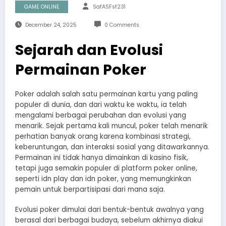
GAME ONLINE
SafASFsf231
December 24, 2025
0 Comments
Sejarah dan Evolusi
Permainan Poker
Poker adalah salah satu permainan kartu yang paling
populer di dunia, dan dari waktu ke waktu, ia telah
mengalami berbagai perubahan dan evolusi yang
menarik. Sejak pertama kali muncul, poker telah menarik
perhatian banyak orang karena kombinasi strategi,
keberuntungan, dan interaksi sosial yang ditawarkannya.
Permainan ini tidak hanya dimainkan di kasino fisik,
tetapi juga semakin populer di platform poker online,
seperti idn play dan idn poker, yang memungkinkan
pemain untuk berpartisipasi dari mana saja.
Evolusi poker dimulai dari bentuk-bentuk awalnya yang
berasal dari berbagai budaya, sebelum akhirnya diakui