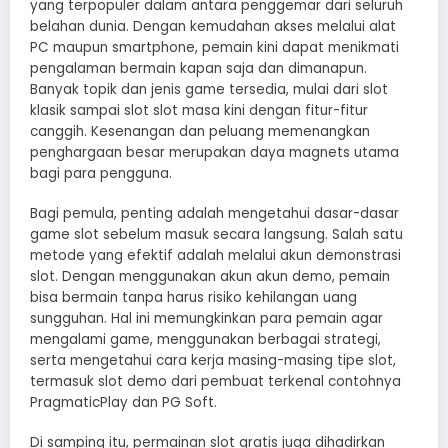
yang terpopuler dalam antara penggemar dari seluruh
belahan dunia. Dengan kemudahan akses melalui alat
PC maupun smartphone, pemain kini dapat menikmati
pengalaman bermain kapan saja dan dimanapun.
Banyak topik dan jenis game tersedia, mulai dari slot
klasik sampai slot slot masa kini dengan fitur-fitur
canggih. Kesenangan dan peluang memenangkan
penghargaan besar merupakan daya magnets utama
bagi para pengguna.
Bagi pemula, penting adalah mengetahui dasar-dasar
game slot sebelum masuk secara langsung. Salah satu
metode yang efektif adalah melalui akun demonstrasi
slot. Dengan menggunakan akun akun demo, pemain
bisa bermain tanpa harus risiko kehilangan uang
sungguhan. Hal ini memungkinkan para pemain agar
mengalami game, menggunakan berbagai strategi,
serta mengetahui cara kerja masing-masing tipe slot,
termasuk slot demo dari pembuat terkenal contohnya
PragmaticPlay dan PG Soft.
Di samping itu, permainan slot gratis juga dihadirkan