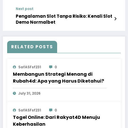
Next post
Pengalaman Slot Tanpa Risiko: Kenali Slot
Demo Normalbet
RELATED POSTS
SafASFsf231
0
Membangun Strategi Menang di
Rubah4d: Apa yang Harus Diketahui?
July 31, 2026
SafASFsf231
0
Togel Online: Dari Rakyat4D Menuju
Keberhasilan