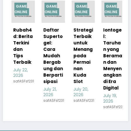
GAME
GAME
GAME
GAME
ONLINE
ONLINE
ONLINE
ONLINE
Rubah4
Daftar
Strategi
Iontoge
d: Berita
Superto
Terbaik
l:
Terkini
gel:
untuk
Taruha
dan
Cara
Menang
n yang
Tips
Mudah
pada
Berama
Terbaik
Bergab
Permai
n dan
ung dan
nan
Menyen
July 22,
Berparti
Kuda
angkan
2026
sipasi
Slot
di Era
safASFsf231
Digital
July 21,
July 20,
2026
2026
July 19,
1
safASFsf231
safASFsf231
2026
safASFsf231