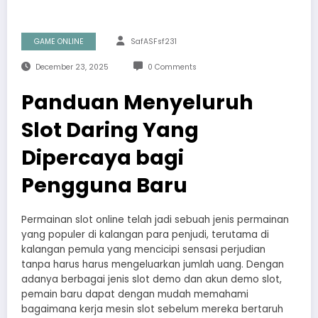
GAME ONLINE
SafASFsf231
December 23, 2025
0 Comments
Panduan Menyeluruh
Slot Daring Yang
Dipercaya bagi
Pengguna Baru
Permainan slot online telah jadi sebuah jenis permainan
yang populer di kalangan para penjudi, terutama di
kalangan pemula yang mencicipi sensasi perjudian
tanpa harus harus mengeluarkan jumlah uang. Dengan
adanya berbagai jenis slot demo dan akun demo slot,
pemain baru dapat dengan mudah memahami
bagaimana kerja mesin slot sebelum mereka bertaruh