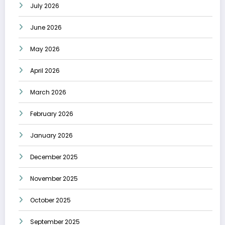
July 2026
June 2026
May 2026
April 2026
March 2026
February 2026
January 2026
December 2025
November 2025
October 2025
September 2025