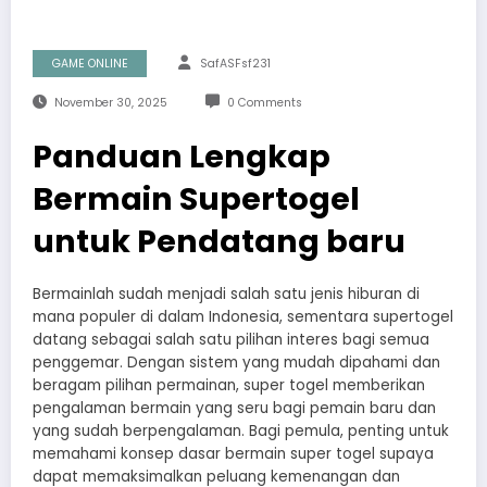
GAME ONLINE
SafASFsf231
November 30, 2025
0 Comments
Panduan Lengkap
Bermain Supertogel
untuk Pendatang baru
Bermainlah sudah menjadi salah satu jenis hiburan di
mana populer di dalam Indonesia, sementara supertogel
datang sebagai salah satu pilihan interes bagi semua
penggemar. Dengan sistem yang mudah dipahami dan
beragam pilihan permainan, super togel memberikan
pengalaman bermain yang seru bagi pemain baru dan
yang sudah berpengalaman. Bagi pemula, penting untuk
memahami konsep dasar bermain super togel supaya
dapat memaksimalkan peluang kemenangan dan