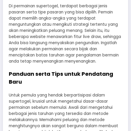
Di permainan supertogel, terdapat berbagai jenis
pasaran serta tipe pasaran yang bisa dipilih. Pemain
dapat memilih angka-angka yang terdapat
menguntungkan atau mengikuti strategi tertentu yang
akan meningkatkan peluang menang. Selain itu, itu
beberapa website menawarkan fitur live draw, sehingga
Anda bisa langsung menyaksikan pengundian. Ingatlah
agar melakukan permainan secara bijak dan
menciptakan batas taruhan agar pengalaman bermain
anda tetap menyenangkan menyenangkan.
Panduan serta Tips untuk Pendatang
Baru
Untuk pemula yang hendak berpartisipasi dalam
supertogel, krusial untuk mengetahui dasar-dasar
permainan sebelum memulai. Awali dari mengetahui
berbagai jenis taruhan yang tersedia dan metode
melakukannya. Memahami peluang dan metode
menghitungnya akan sangat berguna dalam membuat