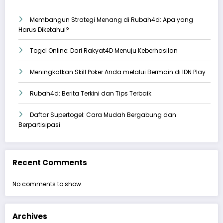
Membangun Strategi Menang di Rubah4d: Apa yang
Harus Diketahui?
Togel Online: Dari Rakyat4D Menuju Keberhasilan
Meningkatkan Skill Poker Anda melalui Bermain di IDN Play
Rubah4d: Berita Terkini dan Tips Terbaik
Daftar Supertogel: Cara Mudah Bergabung dan
Berpartisipasi
Recent Comments
No comments to show.
Archives