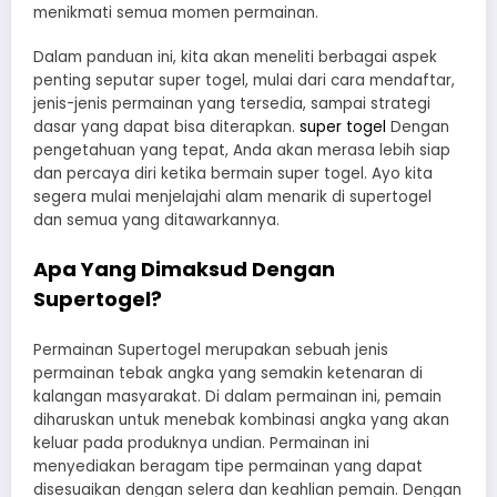
menikmati semua momen permainan.
Dalam panduan ini, kita akan meneliti berbagai aspek
penting seputar super togel, mulai dari cara mendaftar,
jenis-jenis permainan yang tersedia, sampai strategi
dasar yang dapat bisa diterapkan.
super togel
Dengan
pengetahuan yang tepat, Anda akan merasa lebih siap
dan percaya diri ketika bermain super togel. Ayo kita
segera mulai menjelajahi alam menarik di supertogel
dan semua yang ditawarkannya.
Apa Yang Dimaksud Dengan
Supertogel?
Permainan Supertogel merupakan sebuah jenis
permainan tebak angka yang semakin ketenaran di
kalangan masyarakat. Di dalam permainan ini, pemain
diharuskan untuk menebak kombinasi angka yang akan
keluar pada produknya undian. Permainan ini
menyediakan beragam tipe permainan yang dapat
disesuaikan dengan selera dan keahlian pemain. Dengan