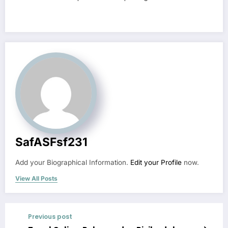
SafASFsf231
Add your Biographical Information.
Edit your Profile
now.
View All Posts
Previous post