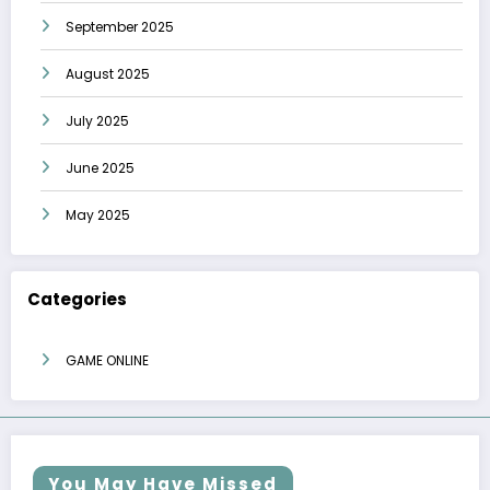
September 2025
August 2025
July 2025
June 2025
May 2025
Categories
GAME ONLINE
You May Have Missed