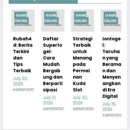
GAME
GAME
GAME
GAME
ONLINE
ONLINE
ONLINE
ONLINE
Rubah4
Daftar
Strategi
Iontoge
d: Berita
Superto
Terbaik
l:
Terkini
gel:
untuk
Taruha
dan
Cara
Menang
n yang
Tips
Mudah
pada
Berama
Terbaik
Bergab
Permai
n dan
ung dan
nan
Menyen
July 22,
Berparti
Kuda
angkan
2026
sipasi
Slot
di Era
safASFsf231
Digital
July 21,
July 20,
2026
2026
July 19,
1
safASFsf231
safASFsf231
2026
safASFsf231