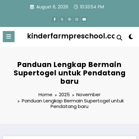
Skip
August 6, 2026
10:33:54 PM
to
content
kinderfarmpreschool.com
Panduan Lengkap Bermain
Supertogel untuk Pendatang
baru
Home
2025
November
Panduan Lengkap Bermain Supertogel untuk
Pendatang baru