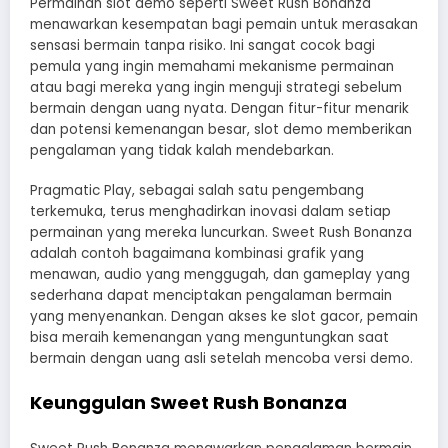
Permainan slot demo seperti Sweet Rush Bonanza
menawarkan kesempatan bagi pemain untuk merasakan
sensasi bermain tanpa risiko. Ini sangat cocok bagi
pemula yang ingin memahami mekanisme permainan
atau bagi mereka yang ingin menguji strategi sebelum
bermain dengan uang nyata. Dengan fitur-fitur menarik
dan potensi kemenangan besar, slot demo memberikan
pengalaman yang tidak kalah mendebarkan.
Pragmatic Play, sebagai salah satu pengembang
terkemuka, terus menghadirkan inovasi dalam setiap
permainan yang mereka luncurkan. Sweet Rush Bonanza
adalah contoh bagaimana kombinasi grafik yang
menawan, audio yang menggugah, dan gameplay yang
sederhana dapat menciptakan pengalaman bermain
yang menyenankan. Dengan akses ke slot gacor, pemain
bisa meraih kemenangan yang menguntungkan saat
bermain dengan uang asli setelah mencoba versi demo.
Keunggulan Sweet Rush Bonanza