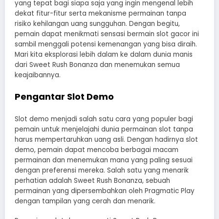
yang tepat bagi siapa saja yang ingin mengenal lebih
dekat fitur-fitur serta mekanisme permainan tanpa
risiko kehilangan uang sungguhan. Dengan begitu,
pemain dapat menikmati sensasi bermain slot gacor ini
sambil menggali potensi kemenangan yang bisa diraih.
Mari kita eksplorasi lebih dalam ke dalam dunia manis
dari Sweet Rush Bonanza dan menemukan semua
keajaibannya.
Pengantar Slot Demo
Slot demo menjadi salah satu cara yang populer bagi
pemain untuk menjelajahi dunia permainan slot tanpa
harus mempertaruhkan uang asli. Dengan hadirnya slot
demo, pemain dapat mencoba berbagai macam
permainan dan menemukan mana yang paling sesuai
dengan preferensi mereka. Salah satu yang menarik
perhatian adalah Sweet Rush Bonanza, sebuah
permainan yang dipersembahkan oleh Pragmatic Play
dengan tampilan yang cerah dan menarik.