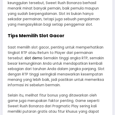
keunggulan tersebut, Sweet Rush Bonanza berhasil
menarik minat banyak pemain, baik pemula maupun
yang sudah berpengalaman. Slot ini bukan hanya
sekadar permainan, tetapi juga sebuah pengalaman
yang mengasyikkan bagi setiap penggemar slot.
Tips Memilih Slot Gacor
Saat memilih slot gacor, penting untuk memperhatikan
tingkat RTP atau Return to Player dari permainan
tersebut.
slot demo
Semakin tinggi angka RTP, semakin
besar kemungkinan Anda untuk mendapatkan kembali
sebagian dari taruhan Anda dalam jangka panjang. Slot
dengan RTP tinggi seringkali menawarkan kesempatan
menang yang lebih baik, jadi pastikan untuk memeriksa
informasi ini sebelum bermain.
Selain itu, melihat fitur bonus yang ditawarkan oleh
game juga merupakan faktor penting. Game seperti
Sweet Rush Bonanza dari Pragmatic Play sering kali
memiliki putaran gratis atau fitur khusus yang dapat