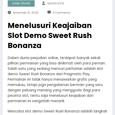
GAME ONLINE
SafASFsf231
November 10, 2025
0 Comments
Menelusuri Keajaiban
Slot Demo Sweet Rush
Bonanza
Dalam dunia perjudian online, terdapat banyak sekali
pilihan permainan yang bisa dinikmati oleh para pemain.
Salah satu yang sedang mencuri perhatian adalah slot
demo Sweet Rush Bonanza dari Pragmatic Play.
Permainan ini tidak hanya menawarkan grafis yang
memukau, tetapi juga pengalaman bermain yang seru
dengan peluang menang yang menggoda. Bagi para
pecinta slot, tentu saja menelusuri keajaiban dari
permainan ini sangatlah menarik.
Mencoba slot demo Sweet Rush Bonanza adalah langkah