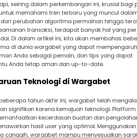
api, seiring dalam perkembangan ini, krusial bagi 
untuk memahami tren terbaru yang muncul dalam 
ai dari perubahan algoritma permainan hingga ter
eamanan transaksi, terdapat banyak hal yang per
ai. Di dalam artikel ini, kita akan membahas beb
ama di dunia wargabet yang dapat mempengaruh
man Anda sebagai pemain, dan tips yang dapat
u Anda tetap aman dan up-to-date.
ruan Teknologi di Wargabet
beberapa tahun akhir ini, wargabet telah mengal
n signifikan karena kemajuan teknologi. Platform
i memanfaatkan kecerdasan buatan dan pengolaha
enawarkan hasil user yang optimal. Menggunakan
ma canggih, wargabet mampu menyesuaikan sara