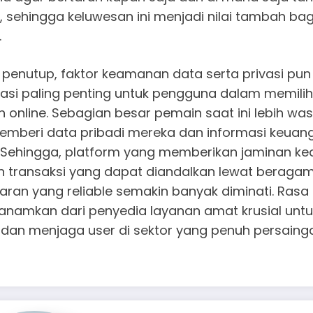
 sehingga keluwesan ini menjadi nilai tambah bag
.
penutup, faktor keamanan data serta privasi pun
asi paling penting untuk pengguna dalam memilih
n online. Sebagian besar pemain saat ini lebih w
memberi data pribadi mereka dan informasi keuan
 Sehingga, platform yang memberikan jaminan k
n transaksi yang dapat diandalkan lewat beraga
ran yang reliable semakin banyak diminati. Rasa
tanamkan dari penyedia layanan amat krusial untu
dan menjaga user di sektor yang penuh persaingan