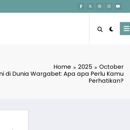
Home
2025
October
ini di Dunia Wargabet: Apa apa Perlu Kamu
Perhatikan?