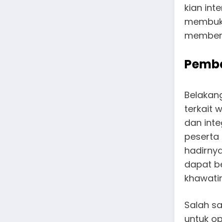
kian int
membukt
memberi
Pemba
Belakan
terkait
dan inte
peserta
hadirnya
dapat b
khawatir
Salah sa
untuk op