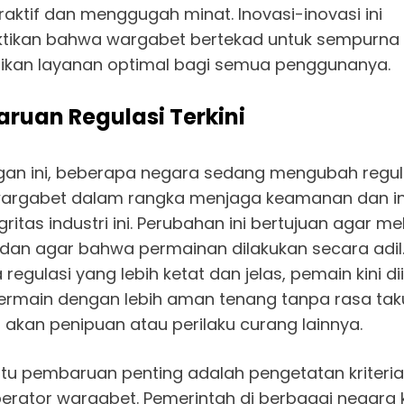
eraktif dan menggugah minat. Inovasi-inovasi ini
ikan bahwa wargabet bertekad untuk sempurna
kan layanan optimal bagi semua penggunanya.
ruan Regulasi Terkini
gan ini, beberapa negara sedang mengubah regul
 wargabet dalam rangka menjaga keamanan dan in
gritas industri ini. Perubahan ini bertujuan agar me
 dan agar bahwa permainan dilakukan secara adil
 regulasi yang lebih ketat dan jelas, pemain kini d
ermain dengan lebih aman tenang tanpa rasa tak
 akan penipuan atau perilaku curang lainnya.
tu pembaruan penting adalah pengetatan kriteria 
erator wargabet. Pemerintah di berbagai negara k