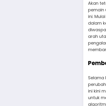
Akan tet
pemain 
ini. Mul
dalam k
diwaspad
arah ut
pengala
membant
Pemba
Selama 
perubaha
ini kin
untuk m
algorit