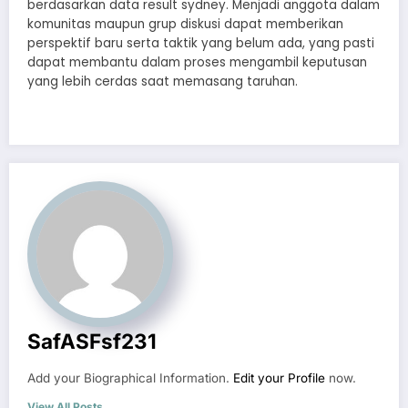
berdasarkan data result sydney. Menjadi anggota dalam
komunitas maupun grup diskusi dapat memberikan
perspektif baru serta taktik yang belum ada, yang pasti
dapat membantu dalam proses mengambil keputusan
yang lebih cerdas saat memasang taruhan.
SafASFsf231
Add your Biographical Information.
Edit your Profile
now.
View All Posts