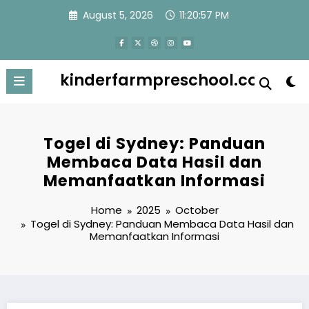
Skip
August 5, 2026
11:20:57 PM
to
content
kinderfarmpreschool.com
Togel di Sydney: Panduan
Membaca Data Hasil dan
Memanfaatkan Informasi
Home
2025
October
Togel di Sydney: Panduan Membaca Data Hasil dan
Memanfaatkan Informasi