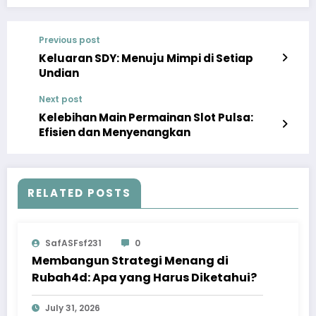
Previous post
Keluaran SDY: Menuju Mimpi di Setiap
Undian
Next post
Kelebihan Main Permainan Slot Pulsa:
Efisien dan Menyenangkan
RELATED POSTS
SafASFsf231
0
Membangun Strategi Menang di
Rubah4d: Apa yang Harus Diketahui?
July 31, 2026