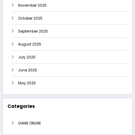
November 2025
October 2025
September 2025
August 2025
July 2025
June 2025
May 2025
Categories
GAME ONLINE