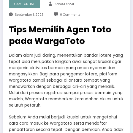
GAME ONLINE
SafASFsf231
September 1, 2025
0 Comments
Tips Memilih Agen Toto
pada WargaToto
Dalam alam judi daring, menentukan bandar lotere yang
tepat bisa merupakan langkah awal sangat krusial agar
menjamin aktivitas bermain yang aman nyaman dan
mengasyikkan. Bagi para penggemar lotere, platform
Wargatoto tampil sebagai di antara tempat yang
menawarkan dengan berbagai ciri-ciri yang menarik.
Mulai dari proses registrasi sampai proses bermain yang
mudah, Wargatoto memberikan kemudahan akses untuk
seluruh petaruh.
Sebelum Anda mulai berjudi, krusial untuk mengetahui
cara cara masuk ke Wargatoto serta mendaftar
pendaftaran secara tepat. Dengan demikian, Anda tidak