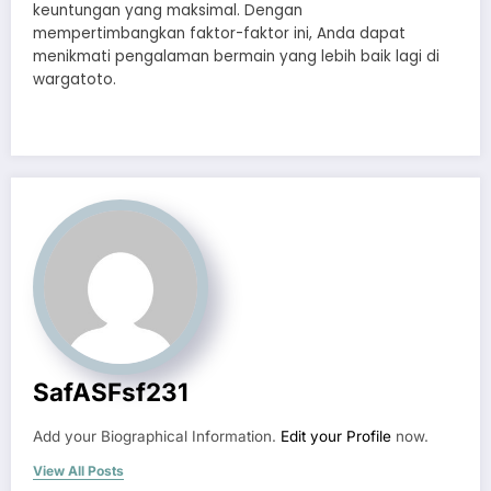
keuntungan yang maksimal. Dengan
mempertimbangkan faktor-faktor ini, Anda dapat
menikmati pengalaman bermain yang lebih baik lagi di
wargatoto.
SafASFsf231
Add your Biographical Information.
Edit your Profile
now.
View All Posts