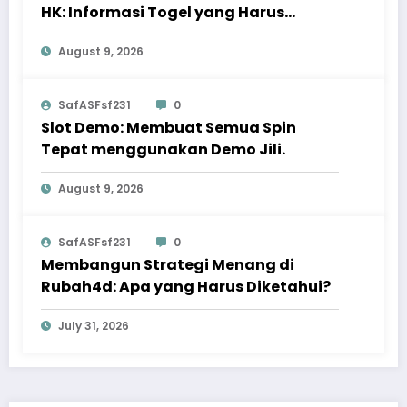
HK: Informasi Togel yang Harus
Ditinggalkan
August 9, 2026
SafASFsf231
0
Slot Demo: Membuat Semua Spin
Tepat menggunakan Demo Jili.
August 9, 2026
SafASFsf231
0
Membangun Strategi Menang di
Rubah4d: Apa yang Harus Diketahui?
July 31, 2026