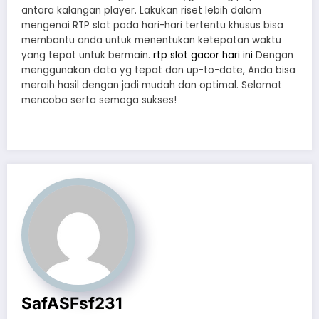
antara kalangan player. Lakukan riset lebih dalam
mengenai RTP slot pada hari-hari tertentu khusus bisa
membantu anda untuk menentukan ketepatan waktu
yang tepat untuk bermain.
rtp slot gacor hari ini
Dengan
menggunakan data yg tepat dan up-to-date, Anda bisa
meraih hasil dengan jadi mudah dan optimal. Selamat
mencoba serta semoga sukses!
SafASFsf231