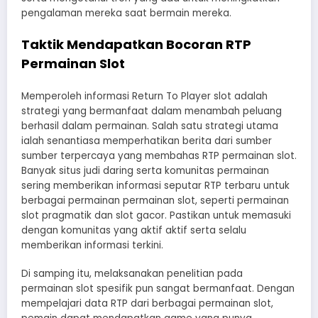
pengalaman mereka saat bermain mereka.
Taktik Mendapatkan Bocoran RTP
Permainan Slot
Memperoleh informasi Return To Player slot adalah
strategi yang bermanfaat dalam menambah peluang
berhasil dalam permainan. Salah satu strategi utama
ialah senantiasa memperhatikan berita dari sumber
sumber terpercaya yang membahas RTP permainan slot.
Banyak situs judi daring serta komunitas permainan
sering memberikan informasi seputar RTP terbaru untuk
berbagai permainan permainan slot, seperti permainan
slot pragmatik dan slot gacor. Pastikan untuk memasuki
dengan komunitas yang aktif aktif serta selalu
memberikan informasi terkini.
Di samping itu, melaksanakan penelitian pada
permainan slot spesifik pun sangat bermanfaat. Dengan
mempelajari data RTP dari berbagai permainan slot,