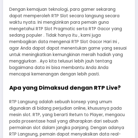
Dengan kemajuan teknologi, para gamer sekarang
dapat memperoleh RTP Slot secara langsung secara
waktu nyata. Ini mengizinkan para pemain guna
mengetahui RTP Slot Pragmatic serta RTP Gacor yang
sedang populer . Tidak hanya itu , kami juga
membagikan data mengenai RTP Slot Gacor Hari Ini ,
agar Anda dapat dapat menentukan game yang sesuai
untuk meningkatkan kemungkinan meraih hadiah yang
menggiurkan . Ayo kita telusuri lebih jauh tentang
bagaimana data ini bisa membantu Anda Anda
mencapai kemenangan dengan lebih pasti.
Apa yang Dimaksud dengan RTP Live?
RTP Langsung adalah sebuah konsep yang umum
digunakan di bidang perjudian online, khususnya pada
mesin slot. RTP, yang berarti Return to Player, mengacu
pada prosentase hasil yang diharapkan dari sebuah
permainan slot dalam jangka panjang. Dengan adanya
RTP Langsung, pemain dapat menyaksikan data real-