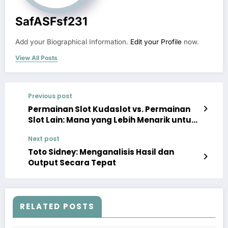
SafASFsf231
Add your Biographical Information.
Edit your Profile
now.
View All Posts
Previous post
Permainan Slot Kudaslot vs. Permainan
Slot Lain: Mana yang Lebih Menarik untuk
Anda?
Next post
Toto Sidney: Menganalisis Hasil dan
Output Secara Tepat
RELATED POSTS