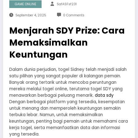
GAME ONLINE
SafASFsf231
September 4, 2025
0 Comments
Menjarah SDY Prize: Cara
Memaksimalkan
Keuntungan
Dalam dunia perjudian, togel Sidney telah menjadi salah
satu pilihan yang sangat populer di kalangan pemain.
Banyak orang tertarik untuk mencoba peruntungan
mereka melalui togel online, terutama togel SDY yang
menawarkan berbagai peluang menarik.
data sdy
Dengan berbagai platform yang tersedia, kesempatan
untuk menang dan memperoleh keuntungan semakin
terbuka lebar. Namun, untuk memaksimalkan
keuntungan, penting bagi pemain untuk memahami cara
kerja togel, serta memanfaatkan data dan informasi
yang tersedia.