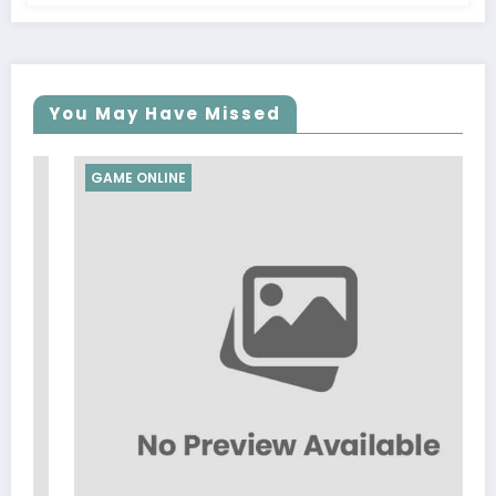
You May Have Missed
GAME ONLINE