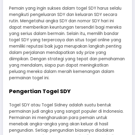
Pemain yang ingin sukses dalam togel SDY harus selalu
mengikuti pengeluaran SDY dan keluaran SDY secara
rutin. Mengetahui angka SDY dan nomor SDY hari ini
dapat memberikan keuntungan tersendiri bagi mereka
yang serius dalam bermain. Selain itu, memilih bandar
togel SDY yang terpercaya dan situs togel online yang
memiliki reputasi baik juga merupakan langkah penting
dalam perjalanan mendapatkan sdy prize yang
diimpikan. Dengan strategi yang tepat dan pemahaman
yang mendalam, siapa pun dapat meningkatkan
peluang mereka dalam meraih kemenangan dalam
permainan togel ini.
Pengertian Togel SDY
Togel SDY atau Togel Sidney adalah suatu bentuk
permainan judi angka yang sangat populer di Indonesia.
Permainan ini mengharuskan para pemain untuk
menebak angka-angka yang akan keluar di hasil
pengundian. Setiap pengundian biasanya diadakan