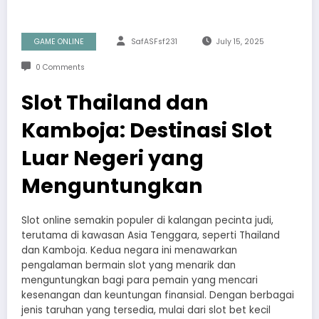
GAME ONLINE
SafASFsf231
July 15, 2025
0 Comments
Slot Thailand dan
Kamboja: Destinasi Slot
Luar Negeri yang
Menguntungkan
Slot online semakin populer di kalangan pecinta judi,
terutama di kawasan Asia Tenggara, seperti Thailand
dan Kamboja. Kedua negara ini menawarkan
pengalaman bermain slot yang menarik dan
menguntungkan bagi para pemain yang mencari
kesenangan dan keuntungan finansial. Dengan berbagai
jenis taruhan yang tersedia, mulai dari slot bet kecil