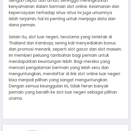
dengan cepat dan aman, sehingga meningkatkan
kenyamanan dalam bermain slot online. Keamanan dan
kepercayaan terhadap situs-situs ini juga umumnya
lebih terjamin, hal ini penting untuk menjaga data dan
dana pemain.
Selain itu, slot luar negeri, terutama yang terletak di
Thailand dan Kamboja, sering kali menyediakan bonus
dan promosi menarik, seperti slot gacor dan slot maxwin.
Ini memberi peluang tambahan bagi pemain untuk
mendapatkan keuntungan lebih. Bagi mereka yang
mencari pengalaman bermain yang lebih seru dan
menguntungkan, mendaftar di link slot online luar negeri
bisa menjadi pilihan yang sangat menguntungkan.
Dengan semua keunggulan ini, tidak heran banyak
pemain yang beralih ke slot luar negeri sebagai pilihan
utama.