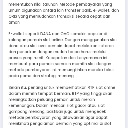
menentukan nilai taruhan. Metode pembayaran yang
umum digunakan antara lain transfer bank, e-wallet, dan
QRIS yang memudahkan transaksi secara cepat dan
aman.
E-wallet seperti DANA dan OVO semakin populer di
kalangan pemain slot online. Dengan menggunakan slot
dana atau slot ovo, pemain dapat melakukan setoran
dan penarikan dengan mudah tanpa harus melalui
proses yang rumit. Kecepatan dan kenyamanan ini
membuat para pemain semakin memilih slot dengan
metode pembayaran ini, memungkinkan mereka fokus
pada game dan strategi menang.
Selain itu, penting untuk memperhatikan RTP slot online
dalam memilih tempat bermain. RTP yang tinggi akan
meningkatkan peluang pemain untuk meraih
kemenangan. Dalam mencari slot gacor atau slot
gampang menang, pastikan juga untuk mengecek
metode pembayaran yang ditawarkan agar dapat
menikmati pengalaman bermain yang optimal di slot