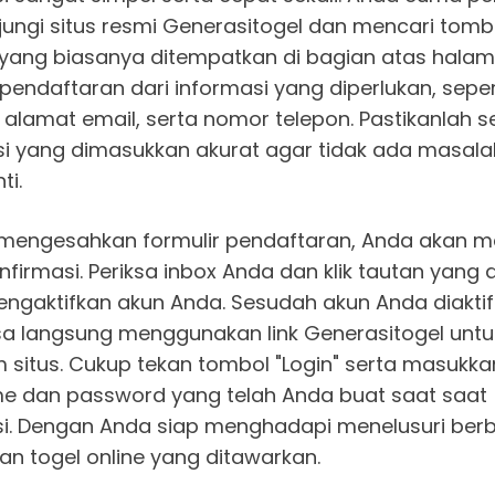
ungi situs resmi Generasitogel dan mencari tomb
 yang biasanya ditempatkan di bagian atas halama
 pendaftaran dari informasi yang diperlukan, sepe
 alamat email, serta nomor telepon. Pastikanlah 
si yang dimasukkan akurat agar tidak ada masala
ti.
 mengesahkan formulir pendaftaran, Anda akan 
nfirmasi. Periksa inbox Anda dan klik tautan yang 
ngaktifkan akun Anda. Sesudah akun Anda diaktif
sa langsung menggunakan link Generasitogel unt
 situs. Cukup tekan tombol "Login" serta masukka
e dan password yang telah Anda buat saat saat
asi. Dengan Anda siap menghadapi menelusuri ber
n togel online yang ditawarkan.