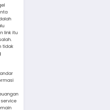
gel
inta
adalah
lu
link itu
alah.
 tidak
g
bandar
ormasi
keuangan
service
pemain