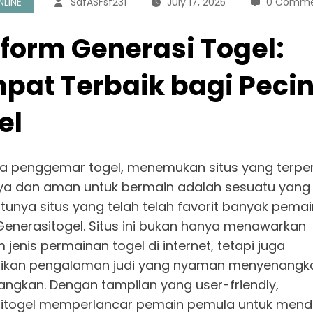
LINE
SafASFsf231
July 17, 2025
0 Comme
tform Generasi Togel:
pat Terbaik bagi Peci
el
ra penggemar togel, menemukan situs yang terpe
ya dan aman untuk bermain adalah sesuatu yang k
tunya situs yang telah telah favorit banyak pemai
Generasitogel. Situs ini bukan hanya menawarkan
jenis permainan togel di internet, tetapi juga
kan pengalaman judi yang nyaman menyenangk
ngkan. Dengan tampilan yang user-friendly,
itogel memperlancar pemain pemula untuk mend