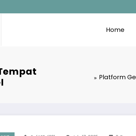
Home
 Tempat
Platform Ge
l