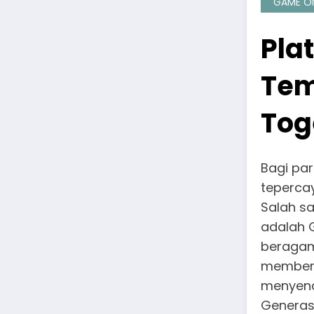
GAME ON
Pla
Tem
Tog
Bagi pa
teperca
Salah sa
adalah 
beragam 
memberi
menyena
Generas