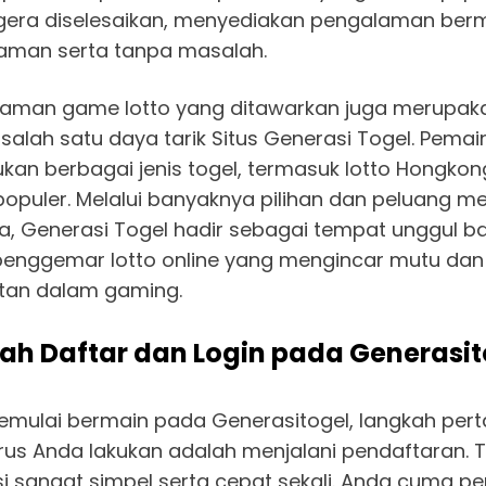
gera diselesaikan, menyediakan pengalaman ber
aman serta tanpa masalah.
aman game lotto yang ditawarkan juga merupak
salah satu daya tarik Situs Generasi Togel. Pema
kan berbagai jenis togel, termasuk lotto Hongko
populer. Melalui banyaknya pilihan dan peluang 
a, Generasi Togel hadir sebagai tempat unggul ba
enggemar lotto online yang mengincar mutu dan
tan dalam gaming.
ah Daftar dan Login pada Generasit
emulai bermain pada Generasitogel, langkah per
rus Anda lakukan adalah menjalani pendaftaran.
si sangat simpel serta cepat sekali. Anda cuma pe