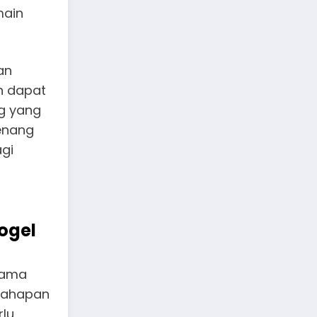
main
an
in dapat
ng yang
menang
gi
ogel
tama
 Tahapan
rlu