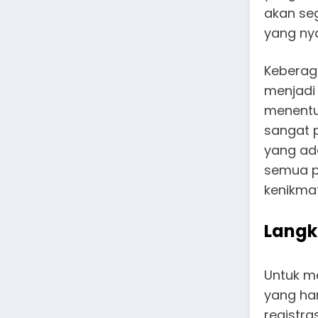
akan se
yang ny
Keberag
menjadi 
menentu
sangat 
yang ad
semua p
kenikma
Langk
Untuk m
yang ha
registra