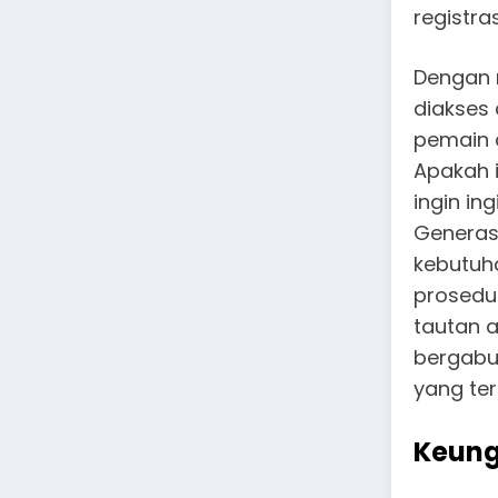
registra
Dengan 
diakses
pemain 
Apakah 
ingin in
Generas
kebutuh
prosedur
tautan a
bergabu
yang ter
Keung