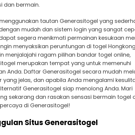
si dan bermain.
menggunakan tautan Generasitogel yang sederh
 dengan mudah dan sistem login yang sangat cep
dapat segera menikmati permainan kesukaan mer
ingin menyaksikan peruntungan di togel Hongkon
gin menjalajahi ragam pilihan bandar togel online,
itogel merupakan tempat yang untuk memenuhi
an Anda. Daftar Generasitogel secara mudah mela
 yang jelas, dan apabila Anda mengalami kesulita
lternatif Generasitogel siap menolong Anda. Mari
ng sekarang dan rasakan sensasi bermain togel o
percaya di Generasitogel!
gulan Situs Generasitogel