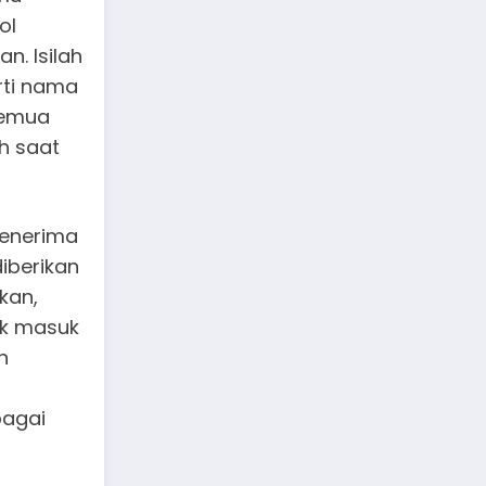
ol
n. Isilah
rti nama
semua
h saat
menerima
diberikan
kan,
uk masuk
n
bagai