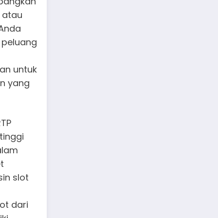
imbangkan
 atau
 Anda
 peluang
an untuk
n yang
RTP
tinggi
alam
t
in slot
ot dari