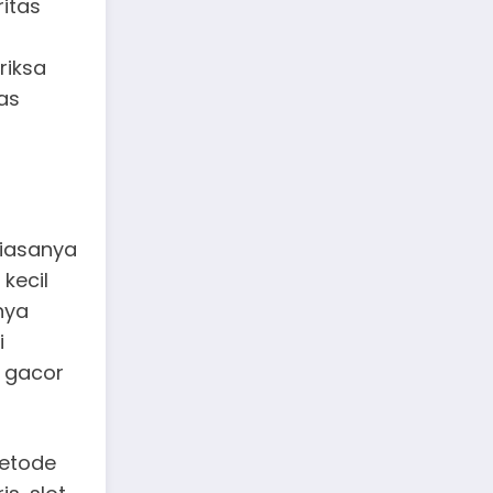
ritas
riksa
as
biasanya
kecil
nya
i
t gacor
metode