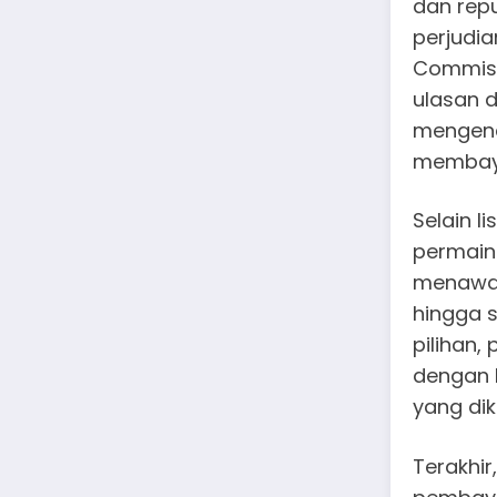
dan repu
perjudi
Commissi
ulasan 
mengena
membaya
Selain l
permaina
menawark
hingga s
pilihan
dengan 
yang di
Terakhir