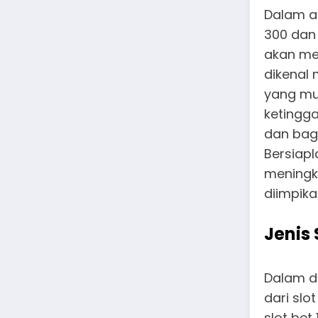
Dalam ar
300 dan
akan me
dikenal 
yang mu
ketingga
dan bag
Bersiapl
meningk
diimpika
Jenis
Dalam du
dari slo
slot bet 