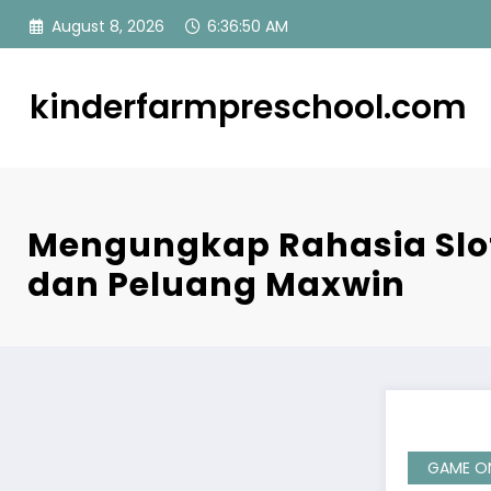
Skip
August 8, 2026
6:36:51 AM
to
content
kinderfarmpreschool.com
Mengungkap Rahasia Slot
dan Peluang Maxwin
GAME ON