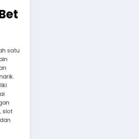
Bet
ah satu
ain
han
arik.
iki
ai
ngan
 slot
 dan