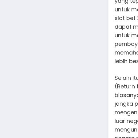
yang tep
untuk me
slot bet
dapat m
untuk m
pembaya
memaham
lebih be
Selain i
(Return 
biasany
jangka p
mengenai
luar neg
menguntu