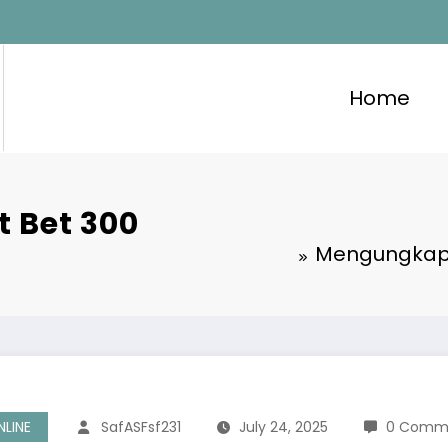
Home
 Bet 300
Mengungkap 
LINE
SafASFsf231
July 24, 2025
0 Comm