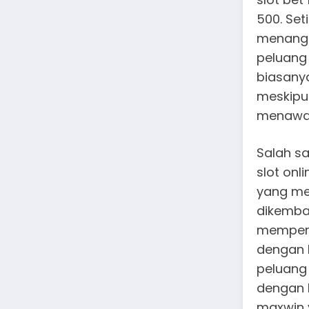
500. Set
menang y
peluang
biasanya
meskipu
menawar
Salah s
slot onl
yang me
dikemba
memperh
dengan R
peluang 
dengan R
maxwin y