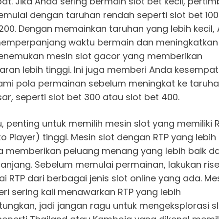
at. Jika Anda sering bermain slot bet kecil, pert
mulai dengan taruhan rendah seperti slot bet 100
 200. Dengan memainkan taruhan yang lebih kecil,
emperpanjang waktu bermain dan meningkatkan
enemukan mesin slot gacor yang memberikan
ran lebih tinggi. Ini juga memberi Anda kesempat
i pola permainan sebelum meningkat ke taruha
sar, seperti slot bet 300 atau slot bet 400.
tu, penting untuk memilih mesin slot yang memiliki 
to Player) tinggi. Mesin slot dengan RTP yang lebih 
a memberikan peluang menang yang lebih baik d
anjang. Sebelum memulai permainan, lakukan rise
 RTP dari berbagai jenis slot online yang ada. Mes
eri sering kali menawarkan RTP yang lebih
ngkan, jadi jangan ragu untuk mengeksplorasi sl