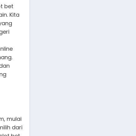
ot bet
n. Kita
 yang
geri
nline
nang.
 dan
ang
m, mulai
ilih dari
slot bet