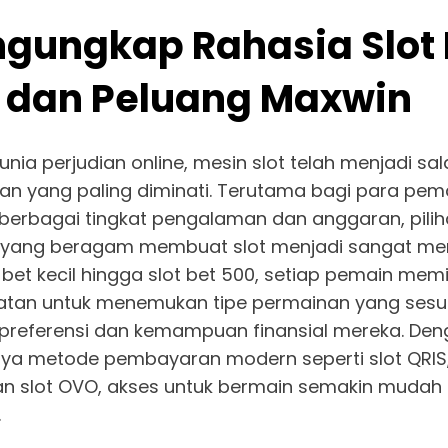
gungkap Rahasia Slot 
 dan Peluang Maxwin
nia perjudian online, mesin slot telah menjadi sal
an yang paling diminati. Terutama bagi para pem
berbagai tingkat pengalaman dan anggaran, pili
 yang beragam membuat slot menjadi sangat men
t bet kecil hingga slot bet 500, setiap pemain memil
tan untuk menemukan tipe permainan yang sesu
preferensi dan kemampuan finansial mereka. De
ya metode pembayaran modern seperti slot QRIS,
an slot OVO, akses untuk bermain semakin mudah
.