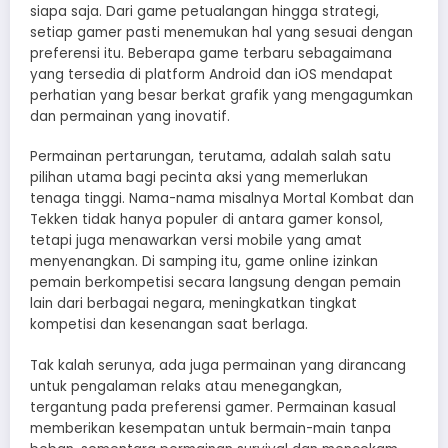
siapa saja. Dari game petualangan hingga strategi,
setiap gamer pasti menemukan hal yang sesuai dengan
preferensi itu. Beberapa game terbaru sebagaimana
yang tersedia di platform Android dan iOS mendapat
perhatian yang besar berkat grafik yang mengagumkan
dan permainan yang inovatif.
Permainan pertarungan, terutama, adalah salah satu
pilihan utama bagi pecinta aksi yang memerlukan
tenaga tinggi. Nama-nama misalnya Mortal Kombat dan
Tekken tidak hanya populer di antara gamer konsol,
tetapi juga menawarkan versi mobile yang amat
menyenangkan. Di samping itu, game online izinkan
pemain berkompetisi secara langsung dengan pemain
lain dari berbagai negara, meningkatkan tingkat
kompetisi dan kesenangan saat berlaga.
Tak kalah serunya, ada juga permainan yang dirancang
untuk pengalaman relaks atau menegangkan,
tergantung pada preferensi gamer. Permainan kasual
memberikan kesempatan untuk bermain-main tanpa