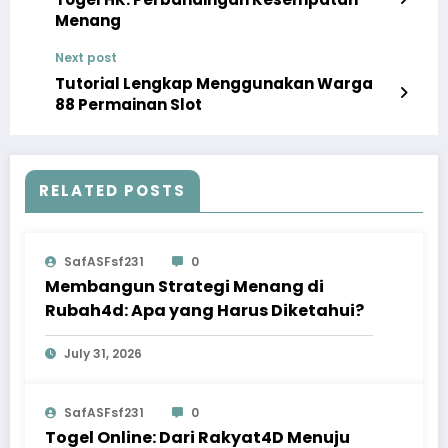
Menang
Next post
Tutorial Lengkap Menggunakan Warga
88 Permainan Slot
RELATED POSTS
SafASFsf231
0
Membangun Strategi Menang di
Rubah4d: Apa yang Harus Diketahui?
July 31, 2026
SafASFsf231
0
Togel Online: Dari Rakyat4D Menuju