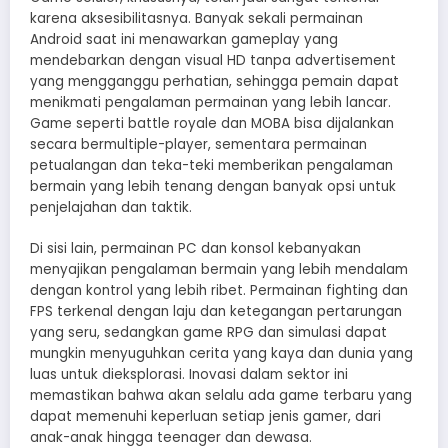
karena aksesibilitasnya. Banyak sekali permainan
Android saat ini menawarkan gameplay yang
mendebarkan dengan visual HD tanpa advertisement
yang mengganggu perhatian, sehingga pemain dapat
menikmati pengalaman permainan yang lebih lancar.
Game seperti battle royale dan MOBA bisa dijalankan
secara bermultiple-player, sementara permainan
petualangan dan teka-teki memberikan pengalaman
bermain yang lebih tenang dengan banyak opsi untuk
penjelajahan dan taktik.
Di sisi lain, permainan PC dan konsol kebanyakan
menyajikan pengalaman bermain yang lebih mendalam
dengan kontrol yang lebih ribet. Permainan fighting dan
FPS terkenal dengan laju dan ketegangan pertarungan
yang seru, sedangkan game RPG dan simulasi dapat
mungkin menyuguhkan cerita yang kaya dan dunia yang
luas untuk dieksplorasi. Inovasi dalam sektor ini
memastikan bahwa akan selalu ada game terbaru yang
dapat memenuhi keperluan setiap jenis gamer, dari
anak-anak hingga teenager dan dewasa.