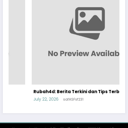
Rubah4d: Berita Terkini dan Tips Terbaik
July 22, 2026
safASFsf231