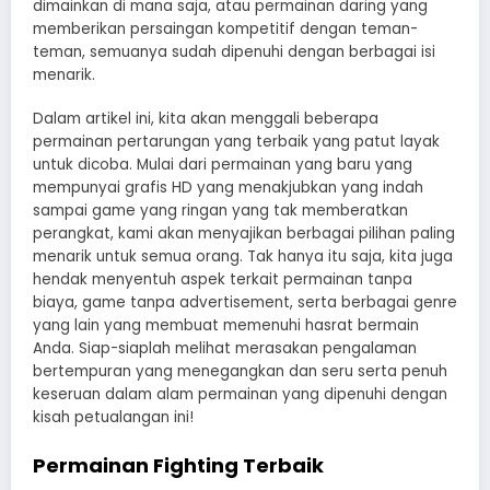
dimainkan di mana saja, atau permainan daring yang
memberikan persaingan kompetitif dengan teman-
teman, semuanya sudah dipenuhi dengan berbagai isi
menarik.
Dalam artikel ini, kita akan menggali beberapa
permainan pertarungan yang terbaik yang patut layak
untuk dicoba. Mulai dari permainan yang baru yang
mempunyai grafis HD yang menakjubkan yang indah
sampai game yang ringan yang tak memberatkan
perangkat, kami akan menyajikan berbagai pilihan paling
menarik untuk semua orang. Tak hanya itu saja, kita juga
hendak menyentuh aspek terkait permainan tanpa
biaya, game tanpa advertisement, serta berbagai genre
yang lain yang membuat memenuhi hasrat bermain
Anda. Siap-siaplah melihat merasakan pengalaman
bertempuran yang menegangkan dan seru serta penuh
keseruan dalam alam permainan yang dipenuhi dengan
kisah petualangan ini!
Permainan Fighting Terbaik