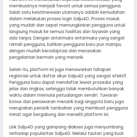
membuatnya menjadi favorit untuk semua pengguna.
Salah satu keistimewaan utamanya adalah kemudahan
dalam melakukan proses login Salju4D. Proses masuk
yang mudah dan cepat memungkinkan pengguna untuk
langsung masuk ke semua fasilitas dan layanan yang
ada tanpa. Dengan antarmuka antarmuka yang sangat
ramah pengguna, bahkan pengguna baru pun mampu
dengan mudah beradaptasi dan merasakan
pengalaman bermain yang menarik.
Selain itu, platform ini juga menawarkan tahapan
registrasi untuk daftar akun Salju4D yang sangat efektif.
Pengguna baru dapat mendaftar lewat prosedur yang
jelas dan ringkas, sehingga tidak membutuhkan banyak
waktu dalam memulai petualangan sendiri. Tawaran
bonus dan penawaran menarik bagi anggota baru juga
merupakan penarik tambahan yang membuat pengguna
minat agar bergabung dan meneliti platform ini.
Link Salju4D yang gampang diakses juga menyumbang
terhadap popularitas Salju4D. Melalui tautan yang kuat