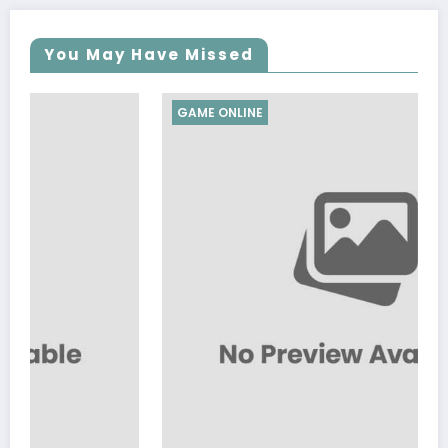
You May Have Missed
GAME ONLINE