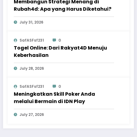
Membangun Strategi Menang di
Rubah4d: Apa yang Harus Diketahui?
July 31, 2026
SafASFsf231
0
Togel Online: Dari Rakyat4D Menuju
Keberhasilan
July 28, 2026
SafASFsf231
0
Meningkatkan Skill Poker Anda
melalui Bermain di IDN Play
July 27, 2026